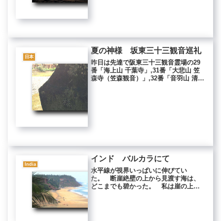
く違う、限りなく抽象的で原始的な
神々。 像によっては真っ赤な舌を出
した...
夏の神様 坂東三十三観音巡礼
日本
昨日は先達で阪東三十三観音霊場の29
番「海上山 千葉寺」,31番「大悲山 笠
森寺（笠森観音）」,32番「音羽山 清水
寺（清水観音）」に行って参りまし
た。今回、「夏の神様」をはじめて見
つけました。このコースは五回くらい
同行させていただいており...
インド バルカラにて
India
水平線が視界いっぱいに伸びてい
た。 断崖絶壁の上から見渡す海は、
どこまでも碧かった。 私は崖の上を
北へ歩いていた。 店や屋台がなくな
り、ヤシが林立する斜面を降りてゆ
く。 遠くから、男たちのかけ声が聞
こえる。 ヤシ林の向こうに、白い砂