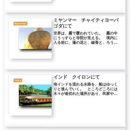
浜が見え...
ミヤンマー チャイティヨーパ
Myanmar
ゴダにて
世界は、霧で覆われていた。 霧の中
にうっすらと寺院が見える。 境内に
入る前に、蓮の花と、線香と、ろうそ
くとを買った。 山の上は高台になっ
ており、大理石で舗装されていた。
霧の中に、仏塔が見える。 崖にせり
だした大岩の端にちょこんと乗ってい
る...
インド クイロンにて
India
南インドを流れる水路を、船はゆっく
りと進んでいく。 ところどころには
木々が途切れた場所があり、民家や学
校があった。 船を見ると、子供たち
は手を振った。「ワーオ！」 近くに
いたアメリカ人のヒッピーが大袈裟に
感動してみせた。 おだやかな、やさ
し...