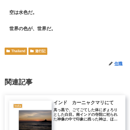
空は水色だ。
世界の色が、世界だ。
Thailand
遊行記
住職
関連記事
インド カーニャクマリにて
India
真っ黒で、ごてごてした体にぎょろり
とした白目。南インドの寺院に祀られ
た神像の中で印象に残った神は、ほと
んどが真っ黒だった。 インドの宗教
画に描かれる写実的な神々とはまった