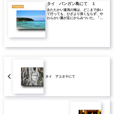
タイ パンガン島にて １
Thailand
あたたかい遠浅の海は、どこまで歩い
て行っても、ひざより深くならず、や
わらかい藻が足にからみついた。「だ
から、人が来ないんだよ」 バンガロ
ーを経営しているおばさんが、砂浜か
ら言った。 人が来なくて波の音がし
ない海は、瞑想修行に良い。 パンガ
ン...
タイ アユタヤにて