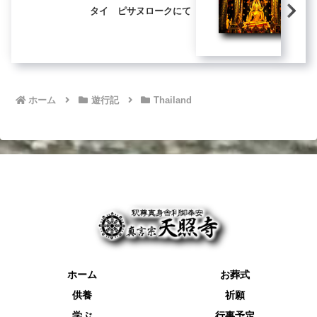
タイ ピサヌロークにて
ホーム
遊行記
Thailand
ホーム
お葬式
供養
祈願
学ぶ
行事予定