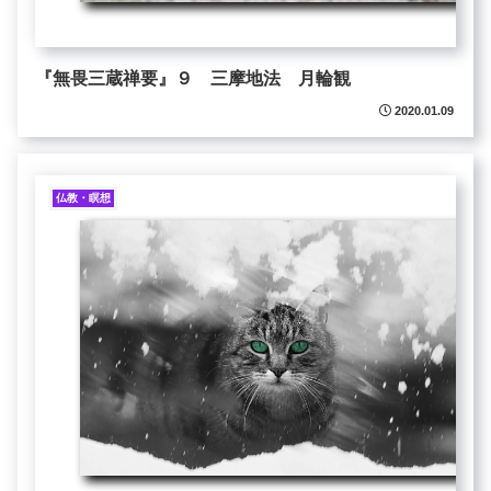
『無畏三蔵禅要』９ 三摩地法 月輪観
2020.01.09
仏教・瞑想