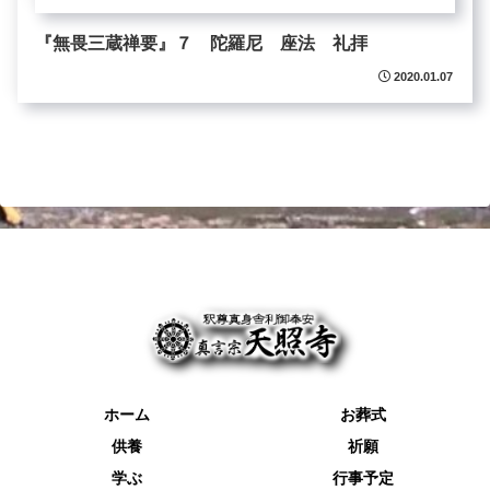
『無畏三蔵禅要』７ 陀羅尼 座法 礼拝
2020.01.07
ホーム
お葬式
供養
祈願
学ぶ
行事予定