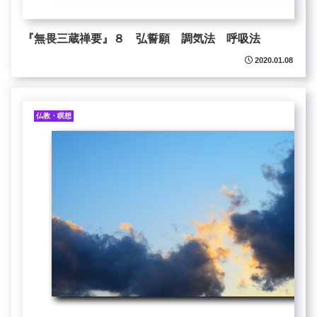
『無畏三蔵禅要』８ 弘誓願 調気法 呼吸法
2020.01.08
仏教・瞑想