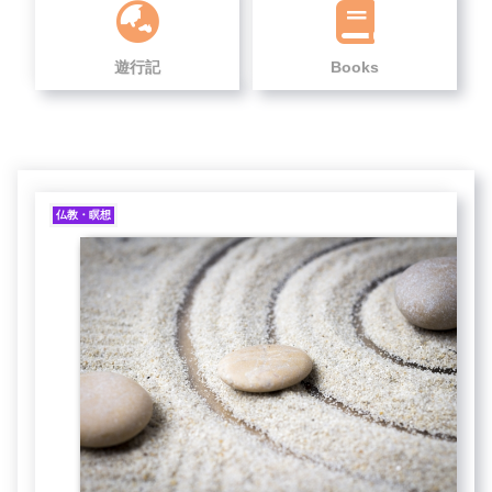
遊行記
Books
仏教・瞑想