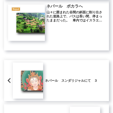
ネパール ポカラへ
Nepal
山々に囲まれた谷間の斜面に削り出さ
れた道路上で、バスは長い間、停まっ
たままだった。 車内ではイスラエル
人たちが、いつ走り出すのかと騒ぎ続
けている。 一時間ほど待たされた
後、乗客は全員、降ろされた。 預け
ていた自分の荷物を渡され、「歩け」
とだ...
ネパール スンダリジャルにて ３