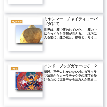
が山羊を押さえつけている。 子供た
ちが見守る中、斧が振り下ろされ
る。 ...
ミヤンマー チャイティヨーパ
Myanmar
ゴダにて
世界は、霧で覆われていた。 霧の中
にうっすらと寺院が見える。 境内に
入る前に、蓮の花と、線香と、ろうそ
くとを買った。 山の上は高台になっ
ており、大理石で舗装されていた。
霧の中に、仏塔が見える。 崖にせり
だした大岩の端にちょこんと乗ってい
る...
インド ブッダガヤーにて ２
India
普段、三千人しかいない村にダライラ
マ法王からカーラチャクラの灌頂を受
けるために世界中から三万人が集まっ
た。 この時のカーラチャクラの大灌
頂は、もっとも歴史のある転生活仏で
あるカルマパと、ニンマ派の法王ペノ
ール・リンポチェも共に受けられたの
で...