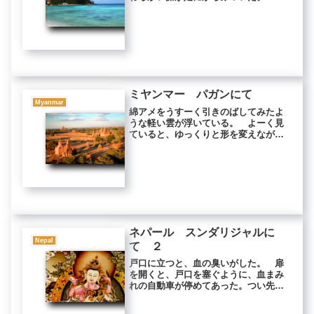
から、人が来ないんだよ」 バンガロ
ーを経営しているおばさんが、砂浜か
ら言った。 人が来なくて波の音がし
ない海は、瞑想修行に良い。 パンガ
ン...
ミヤンマー パガンにて
Myanmar
綿アメをうすーく引きのばしてみたよ
うな軽い雲が浮いている。 よーく見
ていると、ゆっくりと形を変えなが
ら、少しずつ西へ流れていくのがわか
る。 水色の大空の下は見渡す限りの
広大な平原だった。 赤茶けた大地の
ところどころには木や茂みが生えてい
たが...
ネパール スンダリジャルに
Nepal
て ２
戸口に立つと、血の臭いがした。 扉
を開くと、戸口を塞ぐように、血まみ
れの自動車が停めてあった。つい先ほ
ど人間をひき殺してきたかのような凄
惨な状態だ。 向かいの家の前で、男