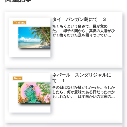
タイ パンガン島にて ３
Thailand
ちくちくという痛みで、目が覚め
た。 椰子の間から、真夏の太陽がひ
どく擦りむけた足を照りつけてい
た。 強い鎮痛剤で朦朧としたまま、
しばらく傷を眺めていた。 すると、
午前中の出来事が、うっすらと思い起
こされてきた。 私たちは、パンガン
島の砂だら...
ネパール スンダリジャルに
Nepal
て １
その日はなぜか騒がしかった。もしか
したら、何か意味のある日だったのか
もしれない。 はす向かいの大家の部
屋に、ネパール人が何人も集まって熱
心に話し合っていた。 話し声は、私
の部屋の中にまで響き渡った。 そん
なことは滅多にあることではなかっ
た。...