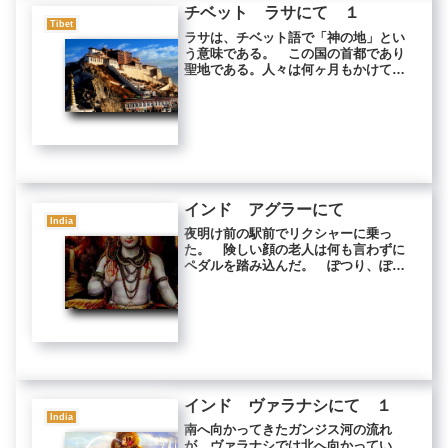
チベット ラサにて １
Tibet
ラサは、チベット語で「神の地」とい
う意味である。 この国の首都であり
聖地である。人々は何ヶ月もかけてチ
ベット中から巡礼にくる。 荒れた道
を、尺取り虫の如く五体投地を繰り返
しながらやってくる人たちもいる。
大昭寺の前に人だかりができてい
た。 ...
インド アグラーにて
India
夜明け前の駅前でリクシャーに乗っ
た。 険しい顔の老人は何も言わずに
ペダルを踏み込んだ。 ぽつり、ぽつ
りと灯る街灯が、電柱の周りだけを黄
色く照らしている。 わずかな灯りに
小さな羽虫が群がっていた。 街灯か
ら少し離れるとすぐに暗闇だ。 真っ
黒な...
インド ヴァラナシにて １
India
南へ向かってきたガンジス河の流れ
が、ヴァラナシでは北へ向かってい