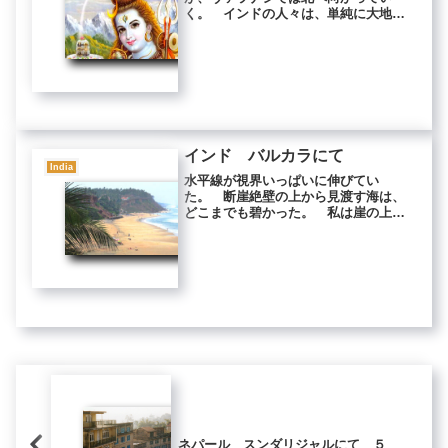
く。 インドの人々は、単純に大地の
高低からこのようなことが起こってい
るとは考えなかった。 ここにはただ
ならぬ神の力が働いており、ここで死
ぬ者は解脱するといわれている。 ヴ
ァラナ...
インド バルカラにて
India
水平線が視界いっぱいに伸びてい
た。 断崖絶壁の上から見渡す海は、
どこまでも碧かった。 私は崖の上を
北へ歩いていた。 店や屋台がなくな
り、ヤシが林立する斜面を降りてゆ
く。 遠くから、男たちのかけ声が聞
こえる。 ヤシ林の向こうに、白い砂
浜が見え...
ネパール スンダリジャルにて ５