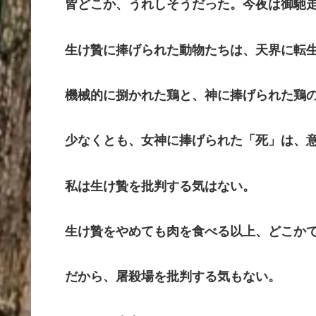
皆どこか、うれしそうだった。今夜は御馳
生け贄に捧げられた動物たちは、天界に転生
機械的に捌かれた鶏と、神に捧げられた鶏の
少なくとも、女神に捧げられた「死」は、意
私は生け贄を批判する気はない。
生け贄をやめても肉を食べる以上、どこかで
だから、屠殺場を批判する気もない。