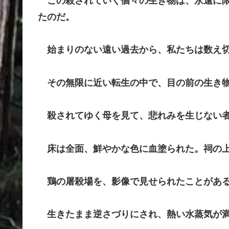
この殺されていく個々の生き物は、永遠に限
たのだ。
始まりのない遠い過去から、私たちは数え切
その無限に近い転生の中で、目の前の生き物
殺されてゆく母を見て、悲れみを生じない者
床は全面、鮮やかな色に血塗られた。祠の上
鶏の屠殺場を、影像で見せられたことがあ
生きたまま逆さづりにされ、熱い水蒸気が満