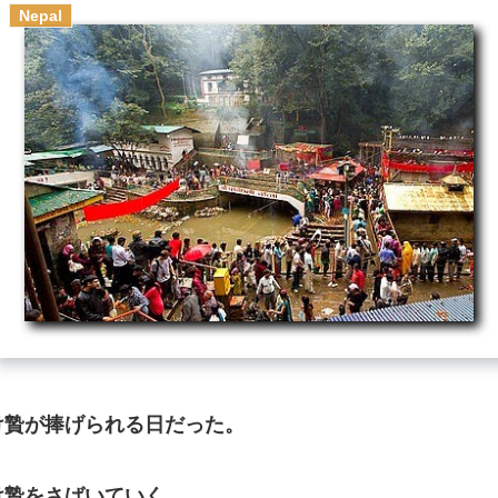
Nepal
贄が捧げられる日だった。
贄をさばいていく。