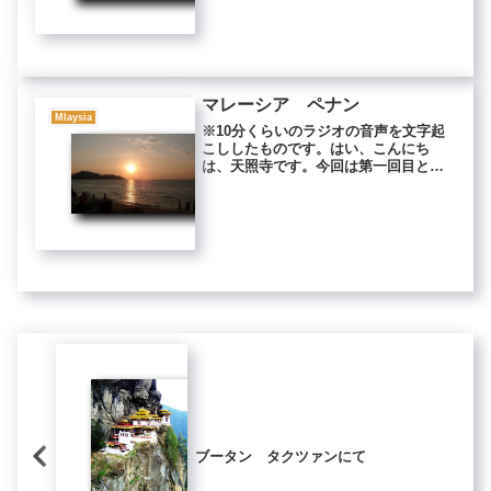
いた。 テープに合わせて陽気な運転
手が、体をくねらせながら歌ってい
る。...
マレーシア ペナン
Mlaysia
※10分くらいのラジオの音声を文字起
こししたものです。はい、こんにち
は、天照寺です。今回は第一回目とな
ります。一回目なので少し自己紹介さ
せていただきます。私は今40代で真言
宗のお寺の住職をさせていただいてお
りますけど、20代のころは、ネパー...
ブータン タクツァンにて