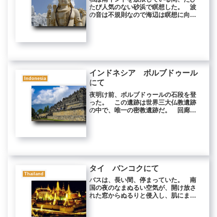
たび人気のない砂浜で瞑想した。 波
の音は不規則なので海辺は瞑想に向か
ないと言う人がいるが、しばらく座っ
ていれば波の音などまったく気になら
なくなる。 むしろ、日本の行者は役
行者や弘法大師の昔から、渓流や海岸
の...
インドネシア ボルブドゥール
Indonesia
にて
夜明け前、ボルブドゥールの石段を登
った。 この遺跡は世界三大仏教遺跡
の中で、唯一の密教遺跡だ。 回廊を
まわり、少しずつ上に登って行く。
回廊には、釈迦如来の生涯と華厳経の
入法界品に説かれている善財童子の物
語が浮き彫りにされている。 善哉童
子...
タイ バンコクにて
Thailand
バスは、長い間、停まっていた。 南
国の夜のなまぬるい空気が、開け放さ
れた窓からぬるりと侵入し、肌にまと
わりつく。 乗客がまばらなバスの中
にはタイの演歌が控えめな音で流れて