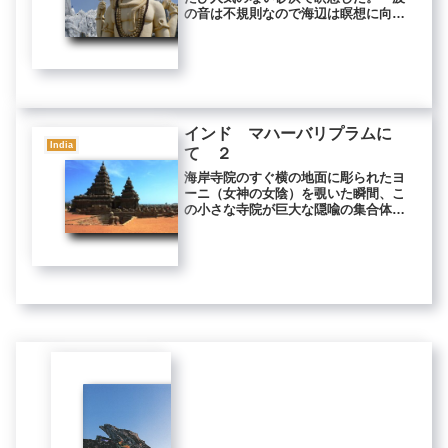
の音は不規則なので海辺は瞑想に向か
ないと言う人がいるが、しばらく座っ
ていれば波の音などまったく気になら
なくなる。 むしろ、日本の行者は役
行者や弘法大師の昔から、渓流や海岸
の...
インド マハーバリプラムに
India
て ２
海岸寺院のすぐ横の地面に彫られたヨ
ーニ（女神の女陰）を覗いた瞬間、こ
の小さな寺院が巨大な隠喩の集合体に
違いないと直感された。 ヨーニの直
径は一メートル半位、深さは八十セン
チ位ある。 この内側にさらに小さな
ヨーニとリンガ（シヴァ神としての男
根...