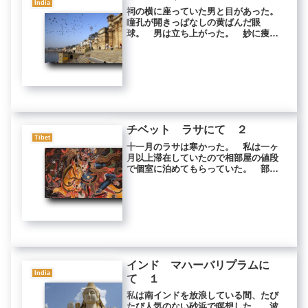
India
祠の横に座っていた男と目があった。
瞳孔が開きっぱなしの黄ばんだ眼
球。 男は立ち上がった。 妙に痩せ
ているのは覚醒剤かヘロインか。 男
がひょこひょこと歩いてきた。ここの
住民の大半は不健康に見える。 男は
小汚い顔を容赦なく近づけた。男の顔
が近す...
チベット ラサにて ２
Tibet
十一月のラサは寒かった。 私は一ヶ
月以上滞在していたので相部屋の値段
で個室に泊めてもらっていた。 部屋
はベッドのスペースをベニヤ板で区切
ってあるだけだったが、瞑想するには
個室であるだけありがたかった。 夜
になると建て付けのわるい窓のすきま
か...
インド マハーバリプラムに
India
て １
私は南インドを放浪している間、たび
たび人気のない砂浜で瞑想した。 波