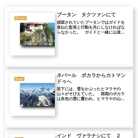
ブータン タクツァンにて
Bhutan
鎖国されていたブータンではガイドを
兼ねた監視と行動を共にしなければな
らなかった。 ガイドと一緒に山道を
歩いた。 深い谷を隔てた向いの崖に
タクツァン寺がへばりついている。
私たちは頂上近くまで登り、そこにあ
ったお堂に入った。 このお堂に祀ら
れ...
ネパール ポカラからカトマン
Nepal
ドゥへ
眼下には、雪をかぶったヒマラヤの
山々がそびえていた。 雨期のポカラ
は灰色の雲に覆われ、ヒマラヤの山々
が姿を見せてくれることはなかった
が、雲の上に行けば、雨期だろうと関
係なかった。 太古の昔から雪を被り
続けている山々が、犯しがたい崇高さ
をもっ...
インド ヴァラナシにて ２