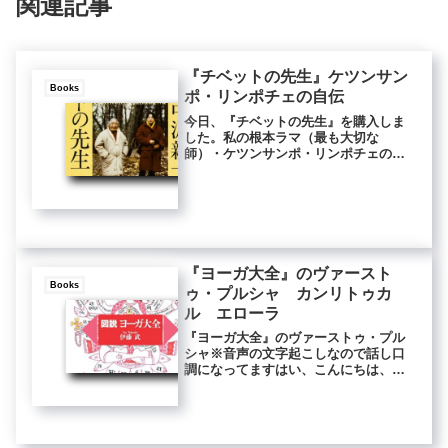
関連記事
『チベットの先生』ケツンサン
Books
ポ・リンポチェの自伝
今日、『チベットの先生』を購入しま
した。私の根本ラマ（最も大切な
師）・ケツンサンポ・リンポチェの自
伝です。昨年（平成27年）に出版され
たのに今まで手に取らなかったのは、
何度も読み返した『知恵の遥かな頂』
を文庫化しただけかと思っていたから
です...
『ヨーガ大全』のヴァースト
Books
ゥ・プルシャ カンリトゥカ
ル エローラ
『ヨーガ大全』のヴァーストゥ・プル
シャ※音声の文字起こしなので話し口
調になってますはい、こんにちは、天
照寺です。昨日、本をとばし読みして
たら、チベットのカンリトゥカルで聞
いたこととか、インドのエローラ遺跡
で思ったことを思い出したので、今日