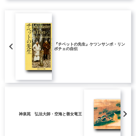
は...
『チベットの先生』ケツンサンポ・リン
ポチェの自伝
神泉苑 弘法大師・空海と善女竜王