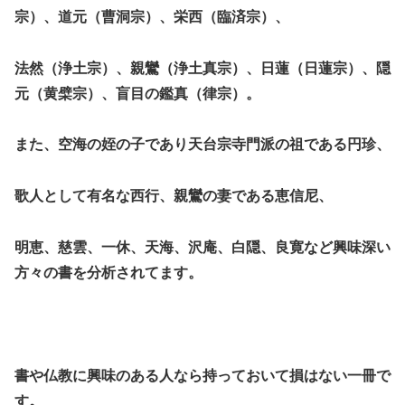
宗）、道元（曹洞宗）、栄西（臨済宗）、
法然（浄土宗）、親鸞（浄土真宗）、日蓮（日蓮宗）、隠
元（黄檗宗）、盲目の鑑真（律宗）。
また、空海の姪の子であり天台宗寺門派の祖である円珍、
歌人として有名な西行、親鸞の妻である恵信尼、
明恵、慈雲、一休、天海、沢庵、白隠、良寛など興味深い
方々の書を分析されてます。
書や仏教に興味のある人なら持っておいて損はない一冊で
す。