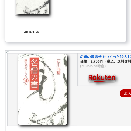
amzn.to
名僧の書 歴史をつくった50人 [ 
価格：2,750円（税込、送料無料
(2026/6/28時点)
楽