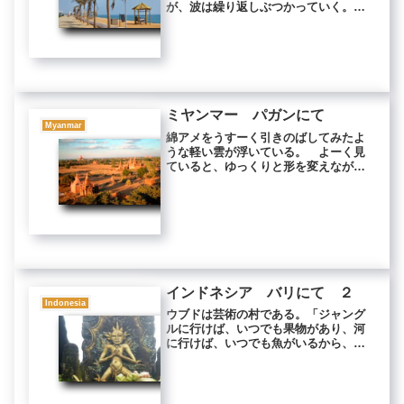
が、波は繰り返しぶつかっていく。
飛び散る波しぶきが、時折コーヒーカ
ップの中にまで飛んでくる。 カフェ
は、大きな黒い岩がごろごろと転がる
波打ち際に一軒だけ、ぽつんと建って
いた...
ミヤンマー パガンにて
Myanmar
綿アメをうすーく引きのばしてみたよ
うな軽い雲が浮いている。 よーく見
ていると、ゆっくりと形を変えなが
ら、少しずつ西へ流れていくのがわか
る。 水色の大空の下は見渡す限りの
広大な平原だった。 赤茶けた大地の
ところどころには木や茂みが生えてい
たが...
インドネシア バリにて ２
Indonesia
ウブドは芸術の村である。「ジャング
ルに行けば、いつでも果物があり、河
に行けば、いつでも魚がいるから、食
べ物のためにあくせく働く必要がなか
った。村中みんなが、暇つぶしに絵を
描いたりしていたんだよ」 雨宿りの
ために偶然、入り込んだ画廊の主人は