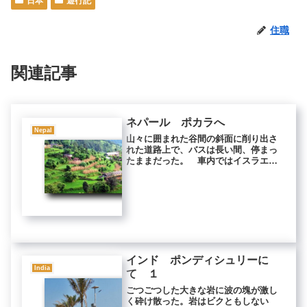
日本
遊行記
住職
関連記事
ネパール ポカラへ
Nepal
山々に囲まれた谷間の斜面に削り出さ
れた道路上で、バスは長い間、停まっ
たままだった。 車内ではイスラエル
人たちが、いつ走り出すのかと騒ぎ続
けている。 一時間ほど待たされた
後、乗客は全員、降ろされた。 預け
ていた自分の荷物を渡され、「歩け」
とだ...
インド ポンディシュリーに
India
て １
ごつごつした大きな岩に波の塊が激し
く砕け散った。岩はビクともしない