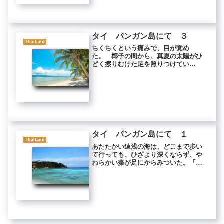
話...
タイ パンガン島にて ３
Thailand
ちくちくという痛みで、目が覚め
た。 椰子の間から、真夏の太陽がひ
どく擦りむけた足を照りつけてい
た。 強い鎮痛剤で朦朧としたまま、
しばらく傷を眺めていた。 すると、
午前中の出来事が、うっすらと思い起
こされてきた。 私たちは、パンガン
島の砂だら...
タイ パンガン島にて １
Thailand
あたたかい遠浅の海は、どこまで歩い
て行っても、ひざより深くならず、や
わらかい藻が足にからみついた。「だ
から、人が来ないんだよ」 バンガロ
ーを経営しているおばさんが、砂浜か
ら言った。 人が来なくて波の音がし
ない海は、瞑想修行に良い。 パンガ
ン...