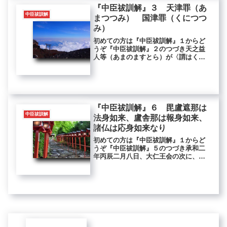
『中臣祓訓解』３ 天津罪（あ
中臣祓訓解
まつつみ） 国津罪（くにつつ
み）
初めての方は『中臣祓訓解』１からど
うぞ『中臣祓訓解』２のつづき天之益
人等（あまのますとら）が〈謂はく、
一日に千人死にしとき、一日に千五百
人生（あれま）す。是れ伊弉那諾尊と
伊弉那美尊との誓願なり。故に天の益
人（ますと）と名づくるなり。天と号
づ...
『中臣祓訓解』６ 毘盧遮那は
中臣祓訓解
法身如来、盧舎那は報身如来、
諸仏は応身如来なり
初めての方は『中臣祓訓解』１からど
うぞ『中臣祓訓解』５のつづき承和二
年丙辰二月八日、大仁王会の次に、東
禅仙宮寺の院主大僧都、吉津御厨（き
つのみくりや）の執行の神主河継に授
け給ふ伝記に曰はく、「神は是れ天然
不動の理、即ち法性身なり。故に虚空
神...