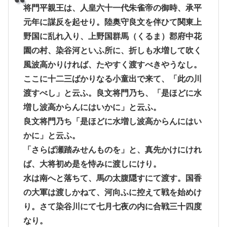
将門平親王は、人皇六十一代朱雀帝の御時、承平
元年に謀反を起せり。陸奥守良文を伴ひて関東上
野国に乱れ入り、上野国群馬（くるま）郡府中花
園の村、染谷河といふ所に、折しも水増して吹く
風波高かりければ、たやすく渡すべきやうなし。
ここに十二三ばかりなる小童出で来て、「此の川
渡すべし」と云ふ。良文将門乃ち、「是ほどに水
増し波高からんにはいかに」と云ふ。
良文将門乃ち「是ほどに水増し波高からんにはい
かに」と云ふ。
「さらば瀬踏みせんものを」と、真先かけにけれ
ば、大将初め是を恃みに渡しにけり。
水は南へと落ちて、馬の太腹隠すにて渡す。国香
の大軍は渡しかねて、河向ふに控えて戦を始めけ
り。さて染谷川にて七月七夜の内に合戦三十四度
なり。