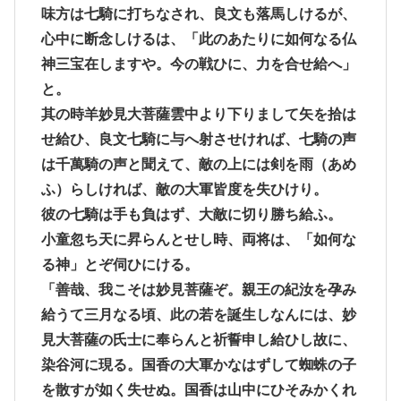
味方は七騎に打ちなされ、良文も落馬しけるが、
心中に断念しけるは、「此のあたりに如何なる仏
神三宝在しますや。今の戦ひに、力を合せ給へ」
と。
其の時羊妙見大菩薩雲中より下りまして矢を拾は
せ給ひ、良文七騎に与へ射させければ、七騎の声
は千萬騎の声と聞えて、敵の上には剣を雨（あめ
ふ）らしければ、敵の大軍皆度を失ひけり。
彼の七騎は手も負はず、大敵に切り勝ち給ふ。
小童忽ち天に昇らんとせし時、両将は、「如何な
る神」とぞ伺ひにける。
「善哉、我こそは妙見菩薩ぞ。親王の紀汝を孕み
給うて三月なる頃、此の若を誕生しなんには、妙
見大菩薩の氏士に奉らんと祈誓申し給ひし故に、
染谷河に現る。国香の大軍かなはずして蜘蛛の子
を散すが如く失せぬ。国香は山中にひそみかくれ