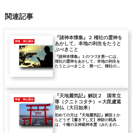
関連記事
『諸神本懐集』２ 権社の霊神を
神道・神仏習合
あかして、本地の利生をたうと
ぶべきこと
『諸神本懐集』１のつづき第一には、
権社の霊神をあかして、本地の利生を
たうとぶべきこと 第一に、権社の霊
神をあかして、本地の利生をたうとぶ
べきことをおしふといふは、和光同塵
は結縁のはじめ、八相成道は利物のお
はりなり。これすなはち、権社といふ
は...
『天地麗気記』解説２ 国常立
神道・神仏習合
尊（クニトコタチ）＝大毘盧遮
那仏（大日如来）
初めての方は『天地麗気記』解説１か
らどうぞ【書き下し文】神財の戦具
は、十種の玉神鏡神本霊（みたまのみ
たまのみたまのみことのもとのみた