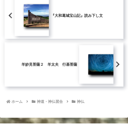
『大和葛城宝山記』読み下し文
羊妙見菩薩２ 羊太夫 行基菩薩
ホーム
神道・神仏習合
神仏