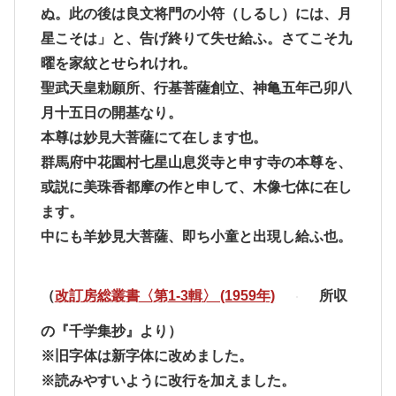
ぬ。此の後は良文将門の小符（しるし）には、月
星こそは」と、告げ終りて失せ給ふ。さてこそ九
曜を家紋とせられけれ。
聖武天皇勅願所、行基菩薩創立、神亀五年己卯八
月十五日の開基なり。
本尊は妙見大菩薩にて在します也。
群馬府中花園村七星山息災寺と申す寺の本尊を、
或説に美珠香都摩の作と申して、木像七体に在し
ます。
中にも羊妙見大菩薩、即ち小童と出現し給ふ也。
（
改訂房総叢書〈第1-3輯〉 (1959年)
所収
の『千学集抄』より）
※旧字体は新字体に改めました。
※読みやすいように改行を加えました。