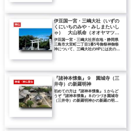
ま）、本（はし）めて覚れば、天国
（あまくに）の璽（しるし）・地神の
印、百宝千宝は百大僧祗劫の劫数にし
て無量無...
伊豆国一宮・三嶋大社（いずの
神仏
くにいちのみや・みしまたいし
ゃ） 大山祇命（オオヤマツ
ミ）
伊豆国一宮・三嶋大社所在地・静岡県
三島市大宮町二丁目1番5号御祭神御祭
神について、三嶋大社のHPには次のよ
うにあります。大山祇命［おおやまつ
みのみこと］、積羽八重事代主神、御
二柱の神を総じて三嶋大明神［みしま
だいみょうじん］と称しています。...
『諸神本懐集』９ 園城寺（三
神道・神仏習合
井寺）の新羅明神
初めての方は『諸神本懐集』１からど
うぞ『諸神本懐集』８のつづき園城寺
（三井寺）の新羅明神かの新羅の明神
ときこゆるは、園城寺の鎮守なり。園
城寺（おんじょうじ・滋賀県大津市）
は天台寺門宗の総本山で御本尊は弥勒
菩薩。通称は、三井寺（みいでら）で
近...