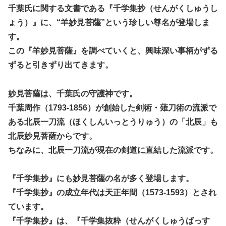
千葉氏に関する文書である『千学集抄（せんがくしゅうし
ょう）』に、“羊妙見菩薩”という珍しい尊名が登場しま
す。
この『羊妙見菩薩』を調べていくと、興味深い事柄がずる
ずると引きずり出てきます。
妙見菩薩は、千葉氏の守護神です。
千葉周作（1793-1856）が創始した剣術・薙刀術の流派で
ある北辰一刀流（ほくしんいっとうりゅう）の「北辰」も
北辰妙見菩薩からです。
ちなみに、北辰一刀流が現在の剣道に直結した流派です。
『千学集抄』にも妙見菩薩の名が多く登場します。
『千学集抄』の成立年代は天正年間（1573-1593）とされ
ています。
『千学集抄』は、『千学集抜粋（せんがくしゅうばっす