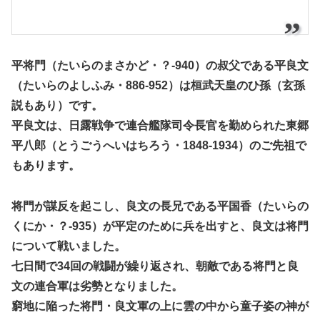
平将門（たいらのまさかど・？-940）の叔父である平良文
（たいらのよしふみ・886-952）は桓武天皇のひ孫（玄孫
説もあり）です。
平良文は、日露戦争で連合艦隊司令長官を勤められた東郷
平八郎（とうごうへいはちろう・1848-1934）のご先祖で
もあります。
将門が謀反を起こし、良文の長兄である平国香（たいらの
くにか・？-935）が平定のために兵を出すと、良文は将門
について戦いました。
七日間で34回の戦闘が繰り返され、朝敵である将門と良
文の連合軍は劣勢となりました。
窮地に陥った将門・良文軍の上に雲の中から童子姿の神が