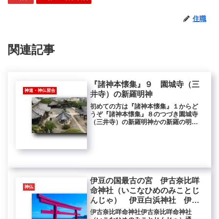
住職
関連記事
『諸神本懐集』９ 園城寺（三
神道・神仏習合
井寺）の新羅明神
初めての方は『諸神本懐集』１からど
うぞ『諸神本懐集』８のつづき園城寺
（三井寺）の新羅明神かの新羅の明神
ときこゆるは、園城寺の鎮守なり。園
城寺（おんじょうじ・滋賀県大津市）
は天台寺門宗の総本山で御本尊は弥勒
菩薩。通称は、三井寺（みいでら）で
近...
伊豆の国最古の宮 伊古奈比咩
神仏
命神社（いこなひめのみことじ
んじゃ） 伊豆白浜神社 伊豆
白濱神社
伊古奈比咩命神社伊古奈比咩命神社