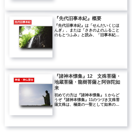
代・過去七仏・北斗七星【書き下し
文】...
『先代旧事本紀』概要
先代旧事本紀
『先代旧事本紀』は「せんだいくじほ
んぎ」、または「さきのよのふること
のもとつふみ」と読み、「旧事本紀
（くじほんぎ）」や「旧事紀（くじ
き）」とも呼ばれます。全十巻から成
り、天地開闢から推古天皇までの史書
です。『先代旧事本紀』の「序」によ
れば、...
『諸神本懐集』12 文殊菩薩・
神道・神仏習合
地蔵菩薩・龍樹菩薩と阿弥陀如
来
初めての方は『諸神本懐集』１からど
うぞ『諸神本懐集』11のつづき文殊菩
薩文殊は、極楽の一聖として如来の化
儀をたすけ、弥陀経の同聞衆につらな
りては、一会の上首たり。なかんづく
に、法照禅師、清涼山の大聖竹林寺に
まふでて、未来の衆生はいづれの行
に...