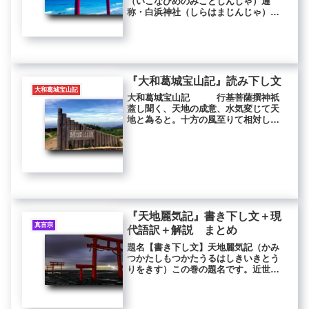
（いこなひめのみことじんじゃ）通
称・白浜神社（しらはまじんじゃ）所
在地・静岡県下田市白浜2740白浜神社
のHPには、白浜神社は伊豆半島の先端
近くにあり2400年の歴史を持つ伊豆最
古の宮として知られています。御...
『大和葛城宝山記』読み下し文
大和葛城宝山記
大和葛城宝山記 行基菩薩撰神祇
蓋し聞く、天地の成意、水気変じて天
地と為ると。十方の風至りて相対し、
相触れて能く大水を持（たも）つ。水
上に神聖（かみ）化生して、千の頭二
千の手足有り。常住慈悲神王と名づけ
て、違細と為す。是の人神の臍の中
に、...
『天地麗気記』書き下し文＋現
真言宗
代語訳＋解説 まとめ
題名【書き下し文】天地麗気記（かみ
つかたしもつかたうるはしきいきとう
りをきす）この巻の題名です。近世の
版本などでは、本巻を巻首に置いてい
るので、『天地麗気記』を麗気記全体
の総題とすることもあります。神代七