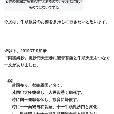
石碑の側面に“昭和八年”とあるので、それほど古い
ものではないですね
今度は、牛頭観音のお姿を参拝しに行きたいと思います。
※以下、2019/7/19加筆
『阿婆縛抄』毘沙門天王巻に観音菩薩と牛頭天王をつなぐ
一文がありました。
昔国在り、都鉢羅国と名く。
其国〇大疫癘発し、人民皆悉く病死す。
時に国王発願念仏し、観音に帰依す。
時に十一面観自在菩薩、十一牛頭毘沙門と変化
し、毘沙門また十一頭牛頭摩訶天王と現るなり