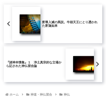
釈尊入滅の異説。牛頭天王にとり憑かれ
た釈迦如来
『諸神本懐集』１ 浄土真宗的な立場か
ら記された神仏習合論
ホーム
神道・神仏習合
神仏