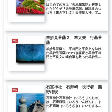
はじめての方は『天地麗気記』解説１
からどうぞ『天地麗気記』解説５のつ
づき【書き下し文】天照皇大神、宝鏡
を持して祝（ほ）ぎて宣（のたま）は
く。「吾児、此の宝鏡を視（みそな）
はしめて、当猶視吾（わかかたしろと
て）、与（とも）に床（ゆか）を同じ
く...
羊妙見菩薩２ 羊太夫 行基菩
神仏
薩
羊妙見菩薩１ 平将門と平良文を助け
た羊妙見菩薩のつづき謀反と星神平将
門と平良文の連合軍を救った羊妙見菩
薩が出現した“上野国（こうずけのく
に）群馬（くるま）郡”という場所は、
現在の群馬県高崎市にあたり、そこに
建立された“七星山息災寺”は、現在...
石室神社 石廊崎 役行者 熊
神仏
野権現
石室神社石室神社（いろうじんじゃ）
は、石廊権現（いろうごんげん）、ま
た石廊崎（いろうざき）にいちするの
で石廊崎権現とも呼ばれますが、古く