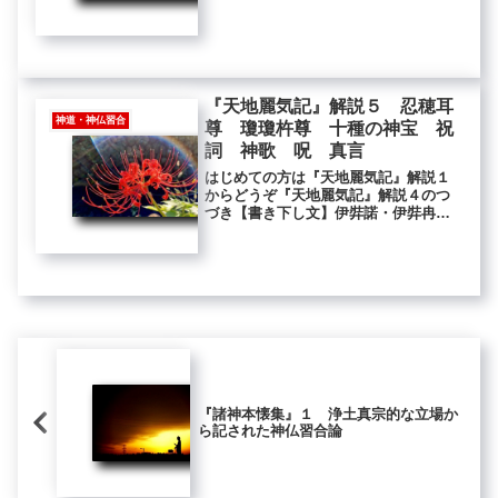
は伊波例命神社（いはれのみことじん
じゃ）と呼ばれていたそうです。所在
地・静岡県賀茂郡南伊豆町石廊崎役行
者...
『天地麗気記』解説５ 忍穂耳
神道・神仏習合
尊 瓊瓊杵尊 十種の神宝 祝
詞 神歌 呪 真言
はじめての方は『天地麗気記』解説１
からどうぞ『天地麗気記』解説４のつ
づき【書き下し文】伊弉諾・伊弉冉二
神の尊、左の手に金鏡を持ちて陰（め
みか）を生（あれま）す。右の手に銀
鏡を持ちて陽（をかみ）を生（あれ
ま）す。名を日天子・月天子と曰（も
う）...
『諸神本懐集』１ 浄土真宗的な立場か
ら記された神仏習合論