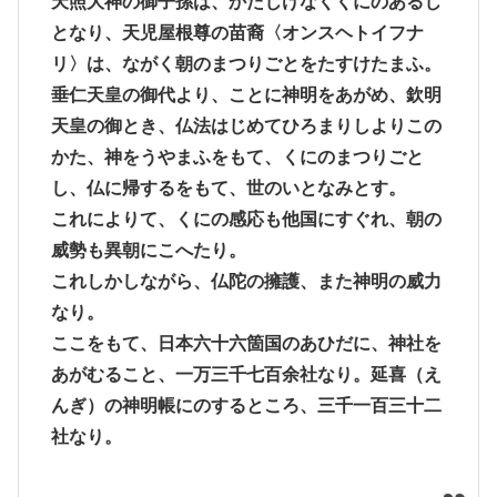
天照大神の御子孫は、かたじけなくくにのあるじ
となり、天児屋根尊の苗裔〈オンスヘトイフナ
リ〉は、ながく朝のまつりごとをたすけたまふ。
垂仁天皇の御代より、ことに神明をあがめ、欽明
天皇の御とき、仏法はじめてひろまりしよりこの
かた、神をうやまふをもて、くにのまつりごと
し、仏に帰するをもて、世のいとなみとす。
これによりて、くにの感応も他国にすぐれ、朝の
威勢も異朝にこへたり。
これしかしながら、仏陀の擁護、また神明の威力
なり。
ここをもて、日本六十六箇国のあひだに、神社を
あがむること、一万三千七百余社なり。延喜（え
んぎ）の神明帳にのするところ、三千一百三十二
社なり。