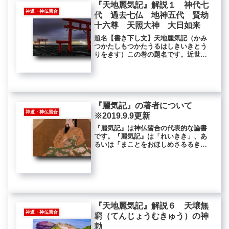
『天地麗気記』解説１ 神代七
神道・神仏習合
代 過去七仏 地神五代 賢劫
十六尊 天照大神 大日如来
題名【書き下し文】天地麗気記（かみ
つかたしもつかたうるはしきいきとう
りをきす）この巻の題名です。近世の
版本などでは、本巻を巻首に置いてい
るので、『天地麗気記』を麗気記全体
の総題とすることもあります。神代七
代・過去七仏・北斗七星【書き下し
文】...
『麗気記』の著者について
神道・神仏習合
※2019.9.9更新
『麗気記』は神仏習合の代表的な論書
です。『麗気記』は「れいきき」、あ
るいは「まことをおほしめさるるき」
とも読みます。著者には諸説あり、聖
徳太子説、役行者説、弘法大師・空海
説、伝教大師・最澄説、醍醐天皇説が
あります。弘法大師・空海説十八巻か
ら...
『天地麗気記』解説６ 天壌無
神道・神仏習合
窮（てんじょうむきゅう）の神
勅