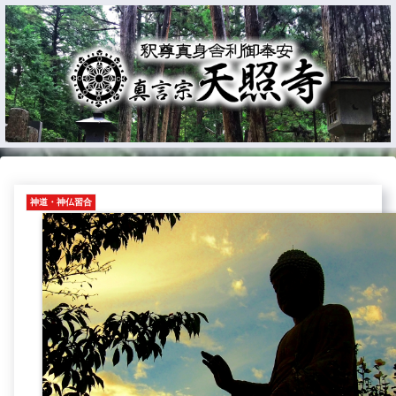
神道・神仏習合