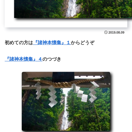
2019.08.09
初めての方は
『諸神本懐集』１
からどうぞ
『諸神本懐集』４
のつづき