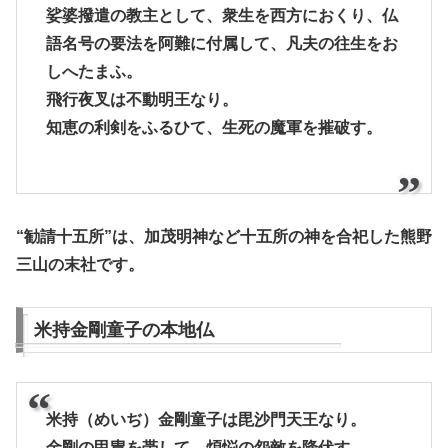
娑婆撥遣の教主として、衆生を西方におくり、仏
語名号の要法を阿難に付属して、凡夫の往生をお
しへたまふ。
飛行夜叉は不動明王なり。
知恵の利剣をふるひて、生死の魔軍を摧破す。
“勧請十五所”は、加茂明神など十五所の神を合祀した熊野
三山の末社です。
米持金剛童子の本地仏
米持（めいぢ）金剛童子は毘沙門天王なり。
金剛の甲冑を帯して、煩悩の怨敵を降伏す。