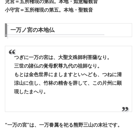
児宮＝五所権現の第四。本地・如意輪観音
小守宮＝五所権現の第五。本地・聖観音
一万ノ宮の本地仏
つぎに一万の宮は、大聖文殊師利菩薩なり。
三世の諸仏の覚母釈尊九代の祖師なり。
もとは金色世界にましますといへども、つねに清
涼山に住し、竹林の精舎を辞して、この片州に顕
現したまへり。
“一万の宮”は、一万眷属を祀る熊野三山の末社です。