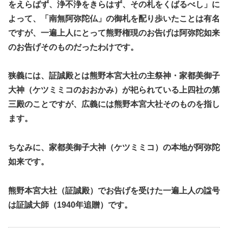
をえらばず、浄不浄をきらはず、その札をくばるべし」に
よって、「南無阿弥陀仏」の御札を配り歩いたことは有名
ですが、一遍上人にとって熊野権現のお告げは阿弥陀如来
のお告げそのものだったわけです。
狭義には、証誠殿とは熊野本宮大社の主祭神・家都美御子
大神（ケツミミコのおおかみ）が祀られている上四社の第
三殿のことですが、広義には熊野本宮大社そのものを指し
ます。
ちなみに、家都美御子大神（ケツミミコ）の本地が阿弥陀
如来です。
熊野本宮大社（証誠殿）でお告げを受けた一遍上人の諡号
は証誠大師（1940年追贈）です。