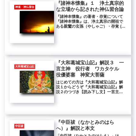
『諸神本懐集』１ 浄土真宗的
神道・神仏習合
な立場から記された神仏習合論
『諸神本懐集』の著者・存覚について
『諸神本懐集』は、浄土真宗の開祖で
ある親鸞の玄孫（やしゃご）・存覚 (ぞ
んかく 1290-1373) が浄土真宗的立場
から記した神仏習合論の代表的文献で
す。「真宗的立場」としたのは、存覚
の立場が「真宗の立場...
『大和葛城宝山記』解説３ 一
大和葛城宝山記
言主神 役行者 ワカタケル
役優婆塞 神変大菩薩
はじめての方は『大和葛城宝山記』解
説１からどうぞ『大和葛城宝山記』解
説２のつづき【読み下し文】一言主神
〈飛行夜叉神の所変、孔雀王と号する
は是れ也。一乗無二の法を守護するの
故に、一言主尊と名づく。故に当処を
一乗の峯と名づくる也。惟（ただ）是
れ...
『中臣祓（なかとみのはら
中臣祓
へ）』解説と本文
「中臣祓（なかとみのはらえ）」は、