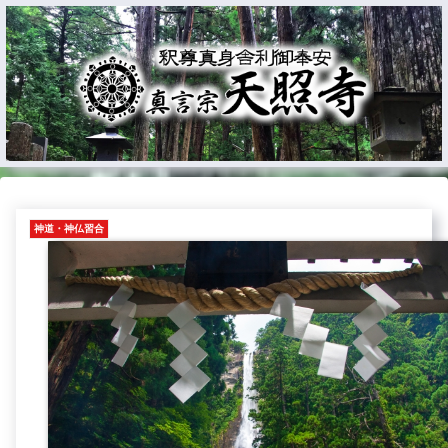
神道・神仏習合