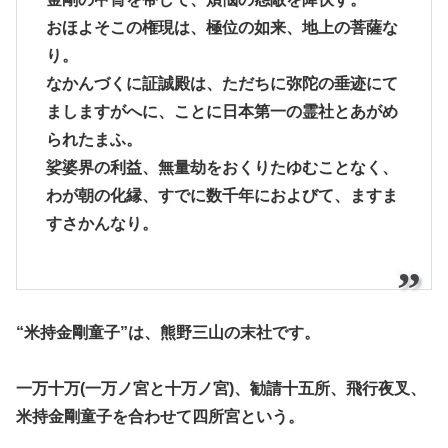
おほよそこの権現は、極位の如来、地上の菩薩な
り。
なかんづくに証誠殿は、ただちに弥陀の垂迹にて
ましますがへに、ことに日本第一の霊社とあがめ
られたまふ。
娑婆界の利益、無量劫をおくりたゆむことなく、
わが朝の化縁、すでに数千年におよびて、ますま
すさかんなり。
“米持金剛童子”は、熊野三山の末社です。
一万十万(一万ノ宮と十万ノ宮)、勧請十五所、飛行夜叉、
米持金剛童子を合わせて四所宮という。