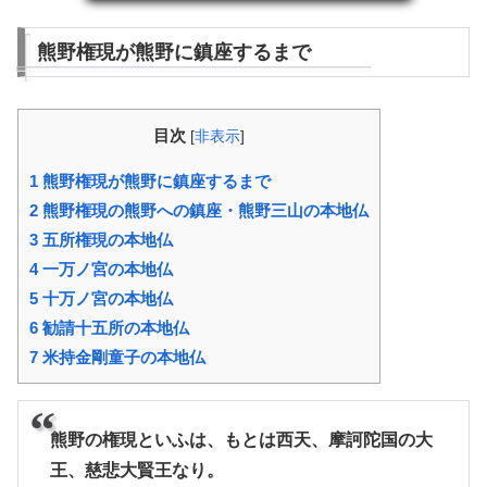
熊野権現が熊野に鎮座するまで
目次
[
非表示
]
1
熊野権現が熊野に鎮座するまで
2
熊野権現の熊野への鎮座・熊野三山の本地仏
3
五所権現の本地仏
4
一万ノ宮の本地仏
5
十万ノ宮の本地仏
6
勧請十五所の本地仏
7
米持金剛童子の本地仏
熊野の権現といふは、もとは西天、摩訶陀国の大
王、慈悲大賢王なり。