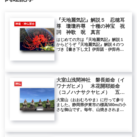
『天地麗気記』解説５ 忍穂耳
神道・神仏習合
尊 瓊瓊杵尊 十種の神宝 祝
詞 神歌 呪 真言
はじめての方は『天地麗気記』解説１
からどうぞ『天地麗気記』解説４のつ
づき【書き下し文】伊弉諾・伊弉冉二
神の尊、左の手に金鏡を持ちて陰（め
みか）を生（あれま）す。右の手に銀
鏡を持ちて陽（をかみ）を生（あれ
ま）す。名を日天子・月天子と曰（も
う）...
大室山浅間神社 磐長姫命（イ
神仏
ワナガヒメ） 木花開耶姫命
（コノハナサクヤヒメ） 五智
如来地蔵尊
大室山（おおむろやま）に行って参り
ました。静岡県伊東市の標高580mの小
さな御山です。毎年、山焼きされます
ので、木は生えておらず、山肌がやわ
らかな草で覆われています。山焼きは
七百年以上前から続けられているそう
です。麓の大きな鳥居の向こう側に...