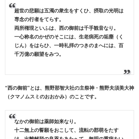
超世の悲願は五濁の衆生をすくひ、摂取の光明は
専念の行者をてらす。
両所権現といふは、西の御前は千手観音なり。
一心称名のかぜのそこには、生老病死の垢塵（く
じん）をはらひ、一時礼拝のつきのまへには、百
千万億の願望をみつ。
“西の御前”とは、熊野那智大社の主祭神・熊野夫須美大神
（クマノムスミのおおかみ）のことです。
なかの御前は薬師如来なり。
十二無上の誓願をおこして、流転の郡萌をたす
け、出離解脱の良薬をあたへて、無明の重病をい