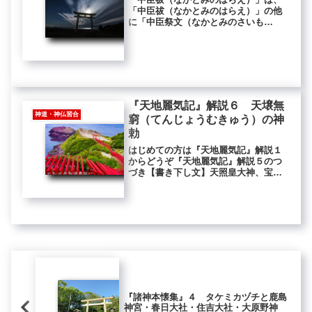
「中臣祓（なかとみのはらえ）」の他
に「中臣祭文（なかとみのさいも
ん）」や『大中臣経（おおなかとみき
ょう）』ともよばれる祝詞です。『延
喜式（えんぎしき）』巻八の「六月晦
大祓（大祓詞）」をもとにして作られ
たとさ...
『天地麗気記』解説６ 天壌無
神道・神仏習合
窮（てんじょうむきゅう）の神
勅
はじめての方は『天地麗気記』解説１
からどうぞ『天地麗気記』解説５のつ
づき【書き下し文】天照皇大神、宝鏡
を持して祝（ほ）ぎて宣（のたま）は
く。「吾児、此の宝鏡を視（みそな）
はしめて、当猶視吾（わかかたしろと
て）、与（とも）に床（ゆか）を同じ
く...
『諸神本懐集』４ タケミカヅチと鹿島
神宮・春日大社・住吉大社・大原野神