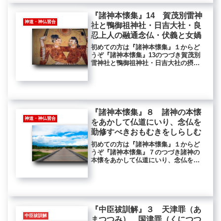
『諸神本懐集』14 賀茂別雷神
神道・神仏習合
社と鴨御祖神社・日吉大社・良
忍上人の融通念仏・伏義と女媧
初めての方は『諸神本懐集』１からど
うぞ『諸神本懐集』13のつづき賀茂別
雷神社と鴨御祖神社・日吉大社の摂
社・宇佐宮されば賀茂の大明神は、神
紙の伯顕重の王の母儀に勅して、念仏
の法味をあぢはひ、聖真子の宮は、当
社の不断念仏をよみして、一首の和歌
を...
『諸神本懐集』８ 諸神の本懐
神道・神仏習合
をあかして仏道にいり、念仏を
勤修すべきおもむきをしらしむ
初めての方は『諸神本懐集』１からど
うぞ『諸神本懐集』７のつづき諸神の
本懐をあかして仏道にいり、念仏を勤
修すべきおもむきをしらしむ第三に、
諸神の本懐をあかして仏道にいり、念
仏を勤修すべきおもむきをしらしむと
いふは、一切の神明、ほかには仏法に
違...
『中臣祓訓解』３ 天津罪（あ
中臣祓訓解
まつつみ） 国津罪（くにつつ