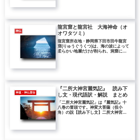
神をあかして、本地の利生をたうとぶ
べきことをおしふといふは、和光同塵
は結縁のはじめ、八相成道は利物のお
はりなり。これすなはち、権社といふ
は...
龍宮窟と龍宮社 大海神命（オ
神仏
オワタツミ）
龍宮窟所在地・静岡県下田市田牛龍宮
窟(りゅうぐうくつ)は、海の波によって
柔らかい地層だけが削られ、洞窟にな
った海食洞（かいしょくどう）の天井
が崩れて、直径40～50メートルほどの
穴が空いたことで形成されたそうで
す。この龍宮窟を見下ろす遊歩道...
『二所大神宮麗気記』 読み下
神道・神仏習合
し文・現代語訳・解説 まとめ
「二所大神宮麗気記」は『麗気記』十
八巻の冒頭です。神変大菩薩（役小
角）の説【読み下し文】二所大神宮麗
気記蓋し以れば、去んじ白鳳年中に、
金剛宝山に攀上りて、宝喜蔵王如来の
三世常恒の説を聞けば【現代語訳】二
所大神宮麗気記さて思いめぐらすに、
去る...