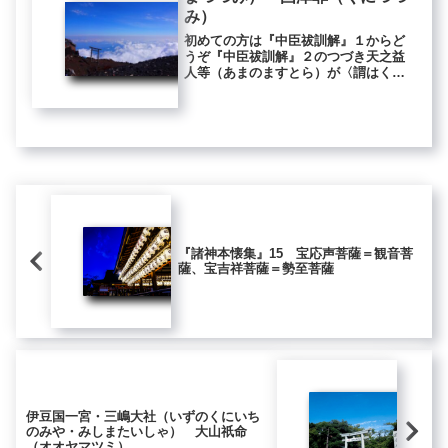
み）
初めての方は『中臣祓訓解』１からど
うぞ『中臣祓訓解』２のつづき天之益
人等（あまのますとら）が〈謂はく、
一日に千人死にしとき、一日に千五百
人生（あれま）す。是れ伊弉那諾尊と
伊弉那美尊との誓願なり。故に天の益
人（ますと）と名づくるなり。天と号
づ...
『諸神本懐集』15 宝応声菩薩＝観音菩
薩、宝吉祥菩薩＝勢至菩薩
伊豆国一宮・三嶋大社（いずのくにいち
のみや・みしまたいしゃ） 大山祇命
（オオヤマツミ）