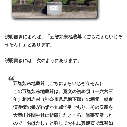
説明書きによれば、「五智如来地蔵尊（ごちにょらいじぞ
うそん）」とあります。
説明書きには、次のようにあります。
五智如来地蔵尊（ごちにょらいじぞうそん）
この五智如来地蔵尊は、寛文の初め頃（一六六三
年）相州岩村（神奈川県足柄下郡）の網元 朝倉
清兵衛の娘がわずか九歳で身ごもり、その安産を
大室山浅間神社に祈願したところ、無事安産した
ので「おはたし」と称してお礼に真鶴石で五智如