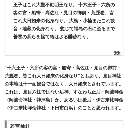
王子はこれ大聖不動明王なり。 十六王子・六所の
客の宮・船寄・高佐江・見目の御前・荒脛巻、皆
これ大日如来の化身なり。 大楠・小楠またこれ観
音・地蔵の化身なり。 惣じて福島の石に至るまで
善悪の我らを捨て給はざる垂跡なり。
“十六王子・六所の客の宮・船寄・高佐江・見目の御前・
荒脛巻、皆これ大日如来の化身なり”ともあり、見目神社
の本地は十一面観音ではなく、大日如来とされています。
これは、見目六柱ではない后神、すなわち正后・阿波咩命
（阿波命神社・神津島）か、あるいは後后・伊古奈比咩命
（伊古奈比咩命神社・下田市白浜）のことと思われます。
若宮神社