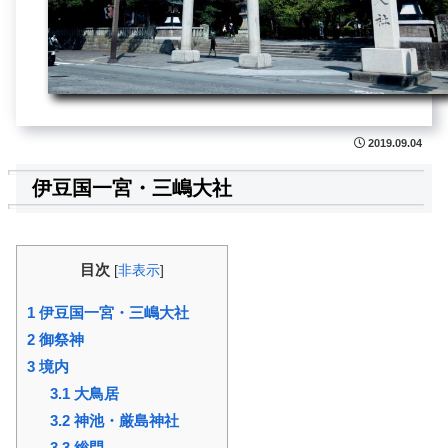
2019.09.04
伊豆国一宮・三嶋大社
目次
[
非表示
]
1
伊豆国一宮・三嶋大社
2
御祭神
3
境内
3.1
大鳥居
3.2
神池・厳島神社
3.3
総門