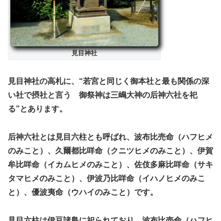
見目神社
見目神社の高札に、“若宮と同じく御本社と最も関係の深
い社で摂社と言う 御祭神は三嶋大神の后神六社を祀
る”とあります。
后神六社とは見目六柱とも呼ばれ、波布比売命（ハフヒメ
のみこと）、久爾都比咩命（クニツヒメのみこと）、伊賀
牟比咩命（イカムヒメのみこと）、佐伎多麻比咩命（サキ
タマヒメのみこと）、伊波乃比咩命（イハノヒメのみこ
と）、優波夷命（ウハイのみこと）です。
見目六柱は伊豆諸島に祀られており、波布比売命（ハフヒ