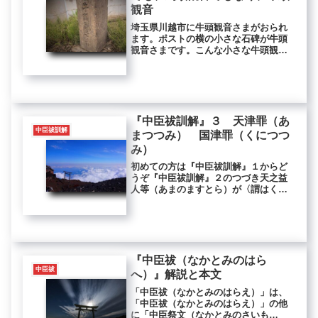
観音
埼玉県川越市に牛頭観音さまがおられ
ます。ポストの横の小さな石碑が牛頭
観音さまです。こんな小さな牛頭観音
様ですが、Google mapに掲載されて
ます。住所はこちら → 埼玉県川越
市大字下老袋１０２牛頭天王や馬頭観
音は数多いですが、牛頭観音は...
『中臣祓訓解』３ 天津罪（あ
中臣祓訓解
まつつみ） 国津罪（くにつつ
み）
初めての方は『中臣祓訓解』１からど
うぞ『中臣祓訓解』２のつづき天之益
人等（あまのますとら）が〈謂はく、
一日に千人死にしとき、一日に千五百
人生（あれま）す。是れ伊弉那諾尊と
伊弉那美尊との誓願なり。故に天の益
人（ますと）と名づくるなり。天と号
づ...
『中臣祓（なかとみのはら
中臣祓
へ）』解説と本文
「中臣祓（なかとみのはらえ）」は、
「中臣祓（なかとみのはらえ）」の他
に「中臣祭文（なかとみのさいも