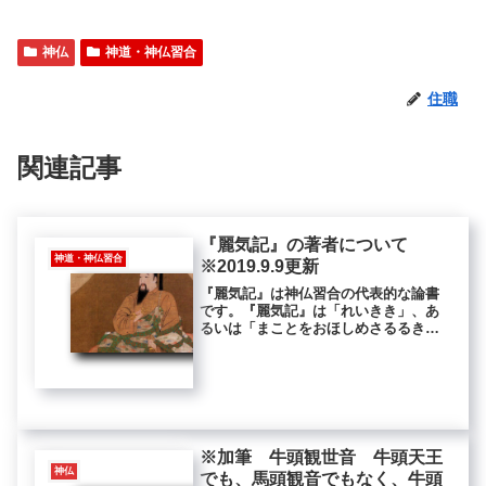
神仏
神道・神仏習合
住職
関連記事
『麗気記』の著者について
神道・神仏習合
※2019.9.9更新
『麗気記』は神仏習合の代表的な論書
です。『麗気記』は「れいきき」、あ
るいは「まことをおほしめさるるき」
とも読みます。著者には諸説あり、聖
徳太子説、役行者説、弘法大師・空海
説、伝教大師・最澄説、醍醐天皇説が
あります。弘法大師・空海説十八巻か
ら...
※加筆 牛頭観世音 牛頭天王
神仏
でも、馬頭観音でもなく、牛頭