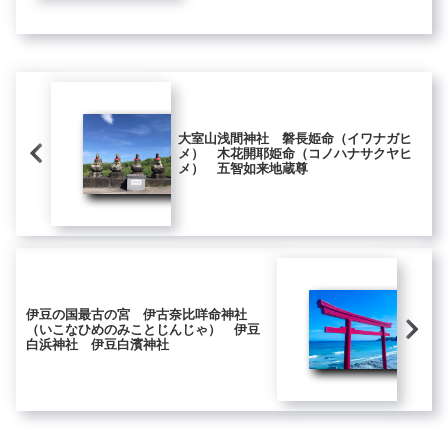
と名づく〉大梵天宮に居る。衆生等の
為に。広大なる慈悲誠心を以てす。こ
こ...
大室山浅間神社 磐長姫命（イワナガヒ
メ） 木花開耶姫命（コノハナサクヤヒ
メ） 五智如来地蔵尊
伊豆の国最古の宮 伊古奈比咩命神社
（いこなひめのみことじんじゃ） 伊豆
白浜神社 伊豆白濱神社