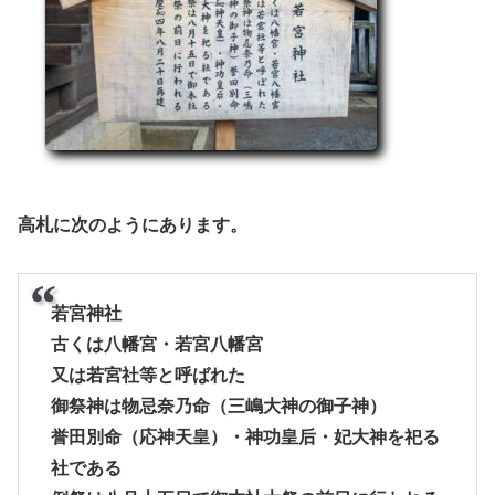
高札に次のようにあります。
若宮神社
古くは八幡宮・若宮八幡宮
又は若宮社等と呼ばれた
御祭神は物忌奈乃命（三嶋大神の御子神）
誉田別命（応神天皇）・神功皇后・妃大神を祀る
社である