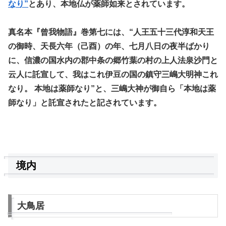
なり”
とあり、本地仏が薬師如来とされています。
真名本『曾我物語』巻第七には、“人王五十三代淳和天王
の御時、天長六年（己酉）の年、七月八日の夜半ばかり
に、信濃の国水内の郡中条の郷竹葉の村の上人法泉沙門と
云人に託宣して、我はこれ伊豆の国の鎮守三嶋大明神これ
なり。 本地は薬師なり”と、三嶋大神が御自ら「本地は薬
師なり」と託宣されたと記されています。
境内
大鳥居