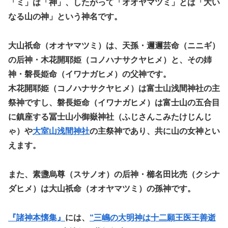
「ミ」は「神」、したがって「オオヤマツミ」とは「大い
なる山の神」という神名です。
大山祇命（オオヤマツミ）は、天孫・邇邇芸命（ニニギ）
の后神・木花開耶姫（コノハナサクヤヒメ）と、その姉
神・磐長姫命（イワナガヒメ）の父神です。
木花開耶姫（コノハナサクヤヒメ）は富士山浅間神社の主
祭神ですし、磐長姫命（イワナガヒメ）は富士山の五合目
に鎮座する冨士山小御嶽神社（ふじさんこみたけじんじ
ゃ）や
大室山浅間神社
の主祭神であり、共に山の女神とい
えます。
また、素盞烏尊（スサノオ）の后神・櫛名田比売（クシナ
ダヒメ）は大山祇命（オオヤマツミ）の孫神です。
『諸神本懐集』
には、
“三嶋の大明神は十二願王医王善逝