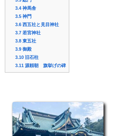
3.4
神馬舎
3.5
神門
3.6
西五社と見目神社
3.7
若宮神社
3.8
東五社
3.9
御殿
3.10
旧石柱
3.11
源頼朝 旗挙げの碑