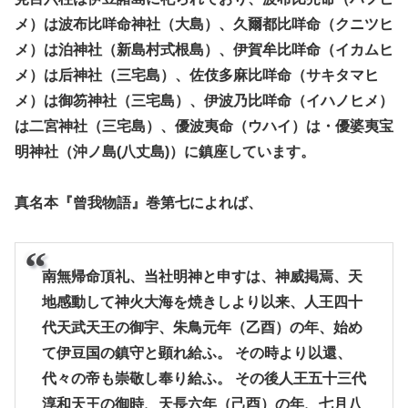
メ）は波布比咩命神社（大島）、久爾都比咩命（クニツヒ
メ）は泊神社（新島村式根島）、伊賀牟比咩命（イカムヒ
メ）は后神社（三宅島）、佐伎多麻比咩命（サキタマヒ
メ）は御笏神社（三宅島）、伊波乃比咩命（イハノヒメ）
は二宮神社（三宅島）、優波夷命（ウハイ）は・優婆夷宝
明神社（沖ノ島(八丈島)）に鎮座しています。
真名本『曾我物語』巻第七によれば、
南無帰命頂礼、当社明神と申すは、神威掲焉、天
地感動して神火大海を焼きしより以来、人王四十
代天武天王の御宇、朱鳥元年（乙酉）の年、始め
て伊豆国の鎮守と顕れ給ふ。 その時より以還、
代々の帝も崇敬し奉り給ふ。 その後人王五十三代
淳和天王の御時、天長六年（己酉）の年、七月八