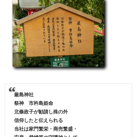
厳島神社
祭神 市杵島姫命
北條政子が勧請し殊の外
信仰したと伝えられる
当社は家門繁栄・商売繁盛・