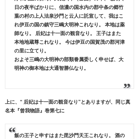
日の夜半ばかりに、信濃の国水内の郡中条の郷竹
葉の村の上人法泉沙門と云人に託宣して、我はこ
れ伊豆の国の鎮守三嶋大明神これなり。 本地は薬
師なり。 后妃は十一面の観音なり。 王子はまた
本地地蔵尊これなり。 今は伊豆の国賀茂の郡河津
の里に立てり。
およそ三嶋の大明神の部類眷属委しく申せば、大
明神の御本地は大通智勝仏なり。
上に、“ 后妃は十一面の観音なり”とありますが、同じ真
名本『曾我物語』巻第七に
飯の王子と申すはまた毘沙門天王これなり。 酒の