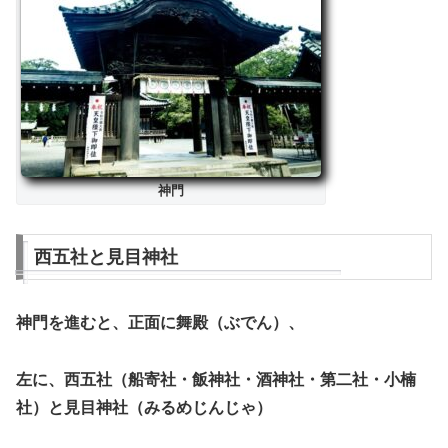
神門
西五社と見目神社
神門を進むと、正面に舞殿（ぶでん）、
左に、西五社（船寄社・飯神社・酒神社・第二社・小楠
社）と見目神社（みるめじんじゃ）