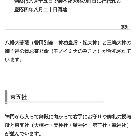
例祭は八月十五日で御本社大祭の前日に行われる
慶応四年八月二十日再建
八幡大菩薩（誉田別命・神功皇后・妃大神）と三嶋大神の
御子神の物忌奈乃命（モノイミナのみこと）が合祀されて
います。
東五社
神門から入って舞殿に向かって右手にお守りや御札の授与
所と東五社（大楠社・天神社・聖神社・第三社・幸神社）
が並んでいます。