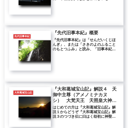
ん）」や『大中臣経（おおなかとみき
ょう）』ともよばれる祝詞です。『延
喜式（えんぎしき）』巻八の「六月晦
大祓（大祓詞）」をもとにして作られ
たとさ...
『先代旧事本紀』概要
先代旧事本紀
『先代旧事本紀』は「せんだいくじほ
んぎ」、または「さきのよのふること
のもとつふみ」と読み、「旧事本紀
（くじほんぎ）」や「旧事紀（くじ
き）」とも呼ばれます。全十巻から成
り、天地開闢から推古天皇までの史書
です。『先代旧事本紀』の「序」によ
れば、...
『大和葛城宝山記』解説４ 天
大和葛城宝山記
御中主尊（アメノミナカヌ
シ） 大梵天王 天照皇大神
（アマテラス） 観音菩薩 大
はじめての方は『大和葛城宝山記』解
日如来
説１からどうぞ『大和葛城宝山記』解
説３のつづき伝に曰はく劫初に神聖在
り。常住慈悲神王と名づけ〈法語に尸
棄大梵天王と曰い、神語に天御中主尊