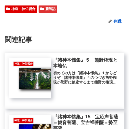
神道・神仏習合
麗気記
住職
関連記事
『諸神本懐集』５ 熊野権現と
神道・神仏習合
本地仏
初めての方は『諸神本懐集』１からど
うぞ『諸神本懐集』４のつづき熊野権
現が熊野に鎮座するまで熊野の権現と
いふは、もとは西天、摩訶陀国の大
王、慈悲大賢王なり。“西天”とは西天
竺（インド西部）のことですが、現在
のインド地図で見ると摩訶陀国（マガ
ダ...
『諸神本懐集』15 宝応声菩薩
神道・神仏習合
＝観音菩薩、宝吉祥菩薩＝勢至
菩薩