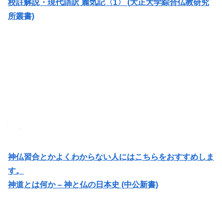
校註解説・現代語訳 麗気記〈1〉 (大正大学綜合仏教研究
所叢書)
神仏習合とかよくわからない人にはこちらをおすすめしま
す。
神道とは何か – 神と仏の日本史 (中公新書)