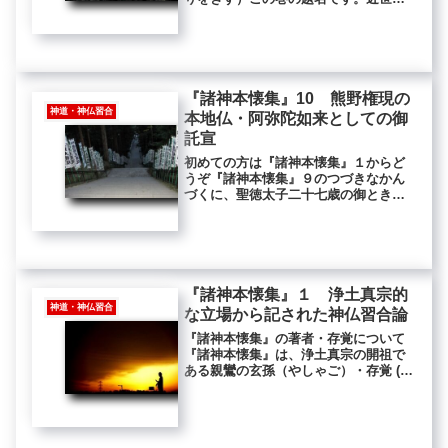
版本などでは、本巻を巻首に置いてい
るので、『天地麗気記』を麗気記全体
の総題とすることもあります。神代七
代・過去七仏・北斗七星【書き下し
文】...
『諸神本懐集』10 熊野権現の
神道・神仏習合
本地仏・阿弥陀如来としての御
託宣
初めての方は『諸神本懐集』１からど
うぞ『諸神本懐集』９のつづきなかん
づくに、聖徳太子二十七歳の御とき、
黒駒に乗じて、三日三夜のあひだに、
日本国を巡見したまひけるに、熊野に
まふでて一夜通夜したまひけるとき、
権現と太子とことばをまじへて、たが
ひ...
『諸神本懐集』１ 浄土真宗的
神道・神仏習合
な立場から記された神仏習合論
『諸神本懐集』の著者・存覚について
『諸神本懐集』は、浄土真宗の開祖で
ある親鸞の玄孫（やしゃご）・存覚 (ぞ
んかく 1290-1373) が浄土真宗的立場
から記した神仏習合論の代表的文献で
す。「真宗的立場」としたのは、存覚
の立場が「真宗の立場...