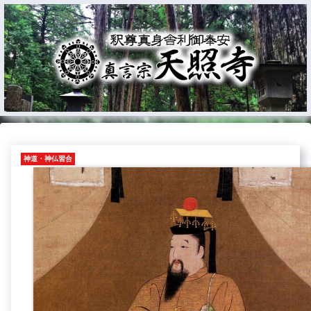
神道・神仏習合