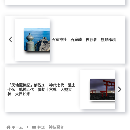
石室神社 石廊崎 役行者 熊野権現
『天地麗気記』解説１ 神代七代 過去
七仏 地神五代 賢劫十六尊 天照大
神 大日如来
ホーム
神道・神仏習合