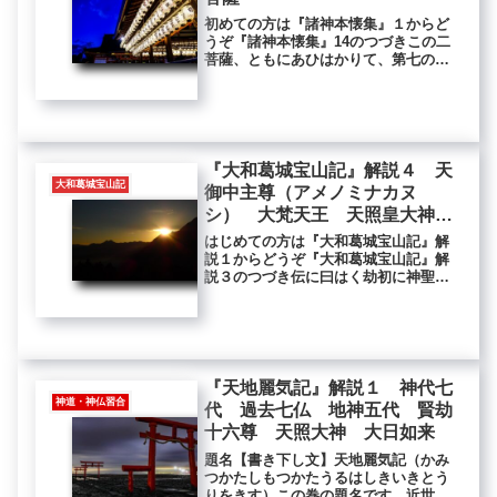
初めての方は『諸神本懐集』１からど
うぞ『諸神本懐集』14のつづきこの二
菩薩、ともにあひはかりて、第七の梵
天にむかひ、その七宝をとりて、この
界に来至、日月星辰、二十八宿をつく
りて、天下をてらし、春秋冬夏をさだ
む。ときに、ふたりの菩薩あひかた
り...
『大和葛城宝山記』解説４ 天
大和葛城宝山記
御中主尊（アメノミナカヌ
シ） 大梵天王 天照皇大神
（アマテラス） 観音菩薩 大
はじめての方は『大和葛城宝山記』解
日如来
説１からどうぞ『大和葛城宝山記』解
説３のつづき伝に曰はく劫初に神聖在
り。常住慈悲神王と名づけ〈法語に尸
棄大梵天王と曰い、神語に天御中主尊
と名づく〉大梵天宮に居る。衆生等の
為に。広大なる慈悲誠心を以てす。こ
こ...
『天地麗気記』解説１ 神代七
神道・神仏習合
代 過去七仏 地神五代 賢劫
十六尊 天照大神 大日如来
題名【書き下し文】天地麗気記（かみ
つかたしもつかたうるはしきいきとう
りをきす）この巻の題名です。近世の