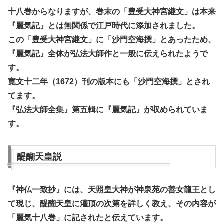
十八巻からなりますが、巻末の「豊受大神宮継文」は本来
『麗気記』とは無関係で江戸時代に添加されました。
この「豊受大神宮継文」に「沙門空海撰」とあったため、
『麗気記』全体が弘法大師作と一般に伝えられたようで
す。
寛文十二年（1672）刊の版本にも「沙門空海撰」とされ
てます。
『弘法大師全集』第五輯に『麗気記』が収められていま
す。
醍醐天皇説
『神仏一致抄』には、天照皇大神が神泉苑の善女龍王とし
て現じ、醍醐天皇に灌頂の次第を詳しく教え、その内容が
「麗気十八巻」に記されたと伝えています。