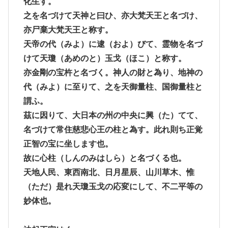
化生す。
之を名づけて天神と曰ひ、亦大梵天王と名づけ、
亦尸棄大梵天王と称す。
天帝の代（みよ）に逮（およ）びて、霊物を名づ
けて天瓊（あめのと）玉戈（ほこ）と称す。
亦金剛の宝杵と名づく。神人の財と為り、地神の
代（みよ）に至りて、之を天御量柱、国御量柱と
謂ふ。
茲に因りて、大日本の州の中央に興（た）てて、
名づけて常住慈悲心王の柱と為す。此れ則ち正覚
正智の宝に坐します也。
故に心柱（しんのみはしら）と名づくる也。
天地人民、東西南北、日月星辰、山川草木、惟
（ただ）是れ天瓊玉戈の応変にして、不二平等の
妙体也。