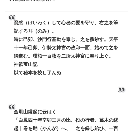
熒惑（けいわく）して心秘の要を守り、右之を筆
記する耳（のみ）。
時に己卯、沙門行基勅を奉じ、之を撰鈔す。天平
十一年己卯、伊勢太神宮の政印一面、始めて之を
鋳進む。環柏一百枚を二所太神宮に奉り上ぐ。
神祇宝山記
以て秘本を校し了んぬ
金剛山縁起に云はく
「白鳳四十年辛卯三月の比、役の行者、葛木の縁
起十巻を勘（かんが）へ、 之を録し給ひ、一言