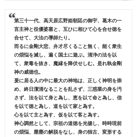
第三十一代、高天原広野姫朝廷の御宇、葛木の一
言主神と役優婆塞と、互ひに相ひて心を合せ徳を
合せて、大法の導師たり。
而るに金剛大悲、弁才尽くること無く、能く衆生
の煩悩を滅し、遍く国土に遊ぶ。清浄の法を以
て、衆毒を抜き、魔縁を降伏せしむ。是れ執金剛
神の威徳也。
爰に居る人の中に最大の神地は、正しく神明を崇
め、終日潔清なることを乱さず、三惑業の身を汚
さず、法を以て身と為し、恵を以て命と為し、信
を以て徳と為し、道を以て家と為す。
心を以て主と為す、仮を以て客と為す。
神心調然として、宗祖の道徳を光揚し、時時現前
の煩悩、塵塵の解脱をなし、身の独古、変形する