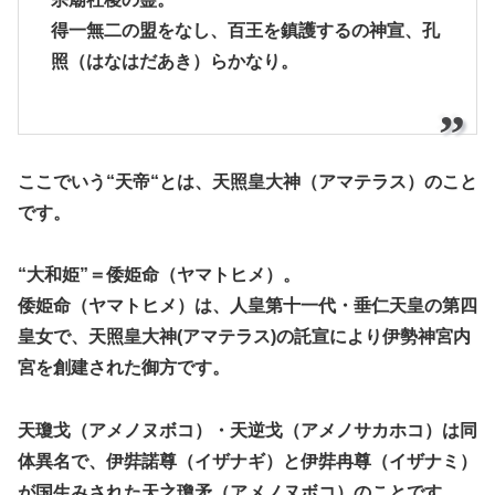
得一無二の盟をなし、百王を鎮護するの神宣、孔
照（はなはだあき）らかなり。
ここでいう“天帝“とは、天照皇大神（アマテラス）のこと
です。
“大和姫”＝倭姫命（ヤマトヒメ）。
倭姫命（ヤマトヒメ）は、人皇第十一代・垂仁天皇の第四
皇女で、天照皇大神(アマテラス)の託宣により伊勢神宮内
宮を創建された御方です。
天瓊戈（アメノヌボコ）・天逆戈（アメノサカホコ）は同
体異名で、伊弉諾尊（イザナギ）と伊弉冉尊（イザナミ）
が国生みされた天之瓊矛（アメノヌボコ）のことです。