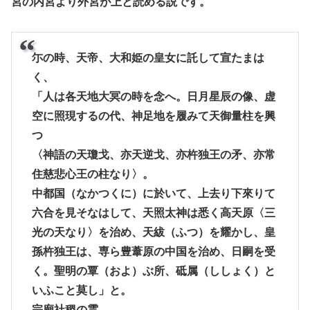
宮の内宮より外宮が上と読める説です。
尓の時、天帝、大和姫の皇女に託して宣たまは
く、
「人は各天地大冥の時を念へ。日月星辰の像、虚
空に照現するの代、神足地を履みて天御量柱を興
つ
〈神語の天瓊戈、亦天逆戈、亦杵独王の矛、亦常
住慈悲心王の柱なり〉。
中都国（なかつくに）に於いて、上去り下來りて
六合を見そなはして、天照太神は悉く高天原〈三
光の天なり〉を治め、天紱（ふつ）を耀かし、皇
孫杵独王は、専ら豊葦原の中国を治め、日嗣を受
く。聖明の覃（およ）ぶ所、砥属（ししょく）と
いふこと莫し」と。
宗廟社稷の霊。