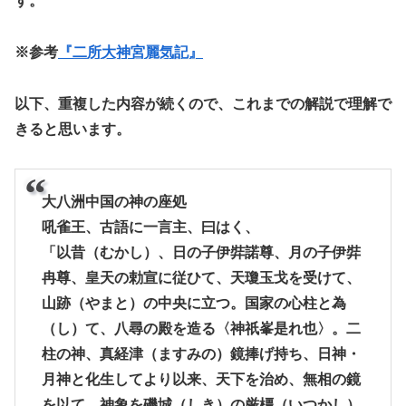
す。
※参考
『二所大神宮麗気記』
以下、重複した内容が続くので、これまでの解説で理解で
きると思います。
大八洲中国の神の座処
吼雀王、古語に一言主、曰はく、
「以昔（むかし）、日の子伊弉諾尊、月の子伊弉
冉尊、皇天の勅宣に従ひて、天瓊玉戈を受けて、
山跡（やまと）の中央に立つ。国家の心柱と為
（し）て、八尋の殿を造る〈神祇峯是れ也〉。二
柱の神、真経津（ますみの）鏡捧げ持ち、日神・
月神と化生してより以来、天下を治め、無相の鏡
を以て、神象を磯城（しき）の厳橿（いつかし）