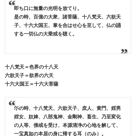
即ち口に無量の光明を放てり。
是の時、百億の大衆、諸菩薩、十八梵天、六欲天
子、十六大国王、掌を合はせ心を至して、仏の誦
する一切仏の大乗戒を聴く。
十八梵天＝色界の十八天
六欲天子＝欲界の六天
十六大国王＝十六大菩薩
尓の時、十八梵天、六欲天子、庶人、黄門、婬男
婬女、奴婢、八部鬼神、金剛神、畜生、乃至変化
の人等、佛戒を受け、本源清浄の心地を解して、
一宝真如の本居の身に帰する耳（のみ）。