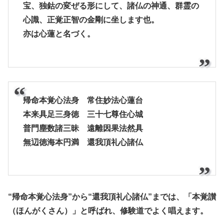
宝、独鈷の変ぜる形にして、諸仏の神通、群霊の
心識、正覚正智の金剛に坐します也。
亦は心蓮と名づく。
帰命本覚心法身 常住妙法心蓮台
本来具足三身徳 三十七尊住心城
普門塵数諸三昧 遠離因果法然具
無辺徳海本円満 還我頂礼心諸仏
“帰命本覚心法身”から“還我頂礼心諸仏”までは、「本覚讃
（ほんがくさん）」と呼ばれ、修験道でよく唱えます。