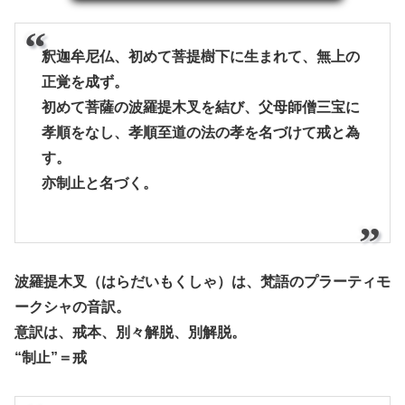
釈迦牟尼仏、初めて菩提樹下に生まれて、無上の
正覚を成ず。
初めて菩薩の波羅提木叉を結び、父母師僧三宝に
孝順をなし、孝順至道の法の孝を名づけて戒と為
す。
亦制止と名づく。
波羅提木叉（はらだいもくしゃ）は、梵語のプラーティモ
ークシャの音訳。
意訳は、戒本、別々解脱、別解脱。
“制止”＝戒