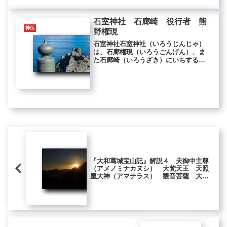
む。ときに、ふたりの菩薩あひかた
り...
石室神社 石廊崎 役行者 熊
神仏
野権現
石室神社石室神社（いろうじんじゃ）
は、石廊権現（いろうごんげん）、ま
た石廊崎（いろうざき）にいちするの
で石廊崎権現とも呼ばれますが、古く
は伊波例命神社（いはれのみことじん
じゃ）と呼ばれていたそうです。所在
地・静岡県賀茂郡南伊豆町石廊崎役行
者...
『大和葛城宝山記』解説４ 天御中主尊
（アメノミナカヌシ） 大梵天王 天照
皇大神（アマテラス） 観音菩薩 大日
如来