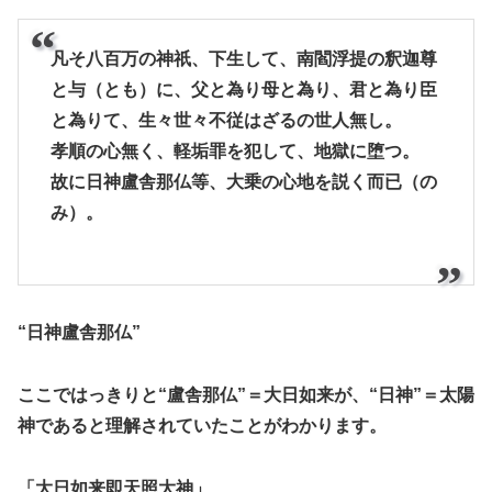
凡そ八百万の神祇、下生して、南閻浮提の釈迦尊
と与（とも）に、父と為り母と為り、君と為り臣
と為りて、生々世々不従はざるの世人無し。
孝順の心無く、軽垢罪を犯して、地獄に堕つ。
故に日神盧舎那仏等、大乗の心地を説く而已（の
み）。
“日神盧舎那仏”
ここではっきりと“盧舎那仏”＝大日如来が、“日神”＝太陽
神であると理解されていたことがわかります。
「大日如来即天照大神」