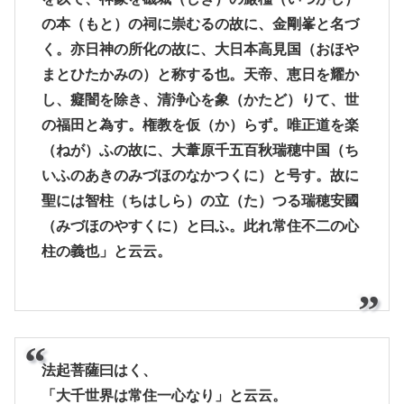
の本（もと）の祠に崇むるの故に、金剛峯と名づ
く。亦日神の所化の故に、大日本高見国（おほや
まとひたかみの）と称する也。天帝、恵日を耀か
し、癡闇を除き、清浄心を象（かたど）りて、世
の福田と為す。権教を仮（か）らず。唯正道を楽
（ねが）ふの故に、大葦原千五百秋瑞穂中国（ち
いふのあきのみづほのなかつくに）と号す。故に
聖には智柱（ちはしら）の立（た）つる瑞穂安國
（みづほのやすくに）と曰ふ。此れ常住不二の心
柱の義也」と云云。
法起菩薩曰はく、
「大千世界は常住一心なり」と云云。