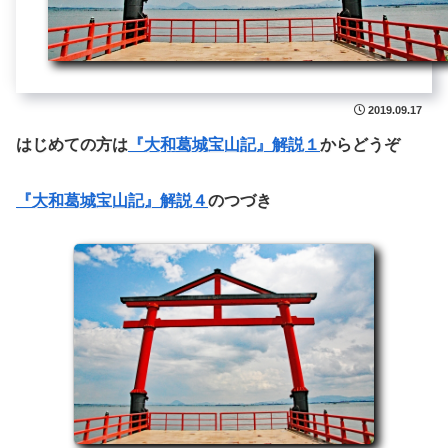
2019.09.17
はじめての方は
『大和葛城宝山記』解説１
からどうぞ
『大和葛城宝山記』解説４
のつづき