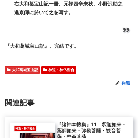
右大和葛宝山記一冊、元禄四辛未秋、小野沢助之
進京師に於いて之を写す。
『大和葛城宝山記』、完結です。
大和葛城宝山記
神道・神仏習合
住職
関連記事
『諸神本懐集』11 釈迦如来・
神道・神仏習合
薬師如来・弥勒菩薩・観音菩
薩・勢至菩薩