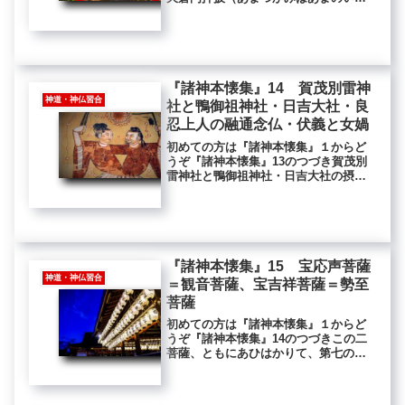
とをおしひらき）〈天照大神《照皇太
子》、高皇産霊神《高貴尊》、天御中
主神《照皇天子》、御気津神。豊受太
神と号ふは是れなり。亦日なり。〉国
津...
『諸神本懐集』14 賀茂別雷神
神道・神仏習合
社と鴨御祖神社・日吉大社・良
忍上人の融通念仏・伏義と女媧
初めての方は『諸神本懐集』１からど
うぞ『諸神本懐集』13のつづき賀茂別
雷神社と鴨御祖神社・日吉大社の摂
社・宇佐宮されば賀茂の大明神は、神
紙の伯顕重の王の母儀に勅して、念仏
の法味をあぢはひ、聖真子の宮は、当
社の不断念仏をよみして、一首の和歌
を...
『諸神本懐集』15 宝応声菩薩
神道・神仏習合
＝観音菩薩、宝吉祥菩薩＝勢至
菩薩
初めての方は『諸神本懐集』１からど
うぞ『諸神本懐集』14のつづきこの二
菩薩、ともにあひはかりて、第七の梵
天にむかひ、その七宝をとりて、この
界に来至、日月星辰、二十八宿をつく
りて、天下をてらし、春秋冬夏をさだ