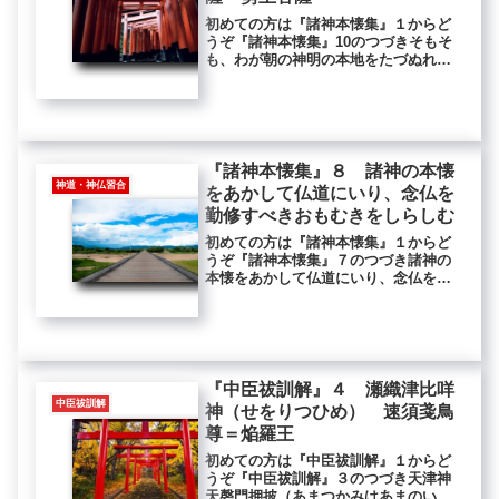
初めての方は『諸神本懐集』１からど
うぞ『諸神本懐集』10のつづきそもそ
も、わが朝の神明の本地をたづぬれ
ば、おほくは釈迦・弥陀・薬師・弥
勒・観音・勢至・普賢・文殊・地蔵・
龍樹等なり。この諸仏菩薩、ことに弥
陀を念ぜよとおしへ、ひとへに西方の
往生...
『諸神本懐集』８ 諸神の本懐
神道・神仏習合
をあかして仏道にいり、念仏を
勤修すべきおもむきをしらしむ
初めての方は『諸神本懐集』１からど
うぞ『諸神本懐集』７のつづき諸神の
本懐をあかして仏道にいり、念仏を勤
修すべきおもむきをしらしむ第三に、
諸神の本懐をあかして仏道にいり、念
仏を勤修すべきおもむきをしらしむと
いふは、一切の神明、ほかには仏法に
違...
『中臣祓訓解』４ 瀬織津比咩
中臣祓訓解
神（せをりつひめ） 速須戔鳥
尊＝焔羅王
初めての方は『中臣祓訓解』１からど
うぞ『中臣祓訓解』３のつづき天津神
天磬門押披（あまつかみはあまのいは