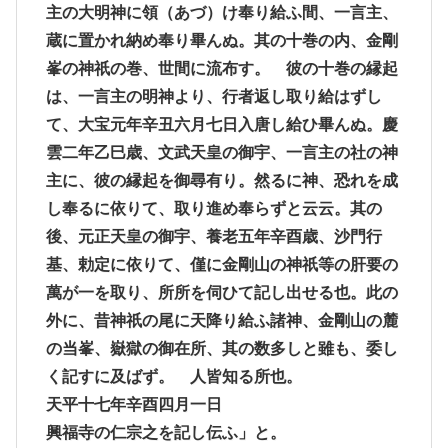
主の大明神に領（あづ）け奉り給ふ間、一言主、
蔵に置かれ納め奉り畢んぬ。其の十巻の内、金剛
峯の神祇の巻、世間に流布す。 彼の十巻の縁起
は、一言主の明神より、行者返し取り給はずし
て、大宝元年辛丑六月七日入唐し給ひ畢んぬ。慶
雲二年乙巳歳、文武天皇の御宇、一言主の社の神
主に、彼の縁起を御尋有り。然るに神、恐れを成
し奉るに依りて、取り進め奉らずと云云。其の
後、元正天皇の御宇、養老五年辛酉歳、沙門行
基、勅定に依りて、僅に金剛山の神祇等の肝要の
萬が一を取り、所所を伺ひて記し出せる也。此の
外に、昔神祇の尾に天降り給ふ諸神、金剛山の麓
の当峯、嶽獄の御在所、其の数多しと雖も、委し
く記すに及ばず。 人皆知る所也。
天平十七年辛酉四月一日
興福寺の仁宗之を記し伝ふ」と。