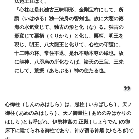
法起王宜はく、
「心柱は是れ独古三昧耶形、金剛宝杵にして、所
謂（いはゆる）独一法身の智剣也。故に大悲の徳
海の水気変じて、独古の形と化（な）る。独古の
形変じて栗柄（くりから）と化し、栗柄、明王を
現じ、明王、八大龍王と化りて、心柱の守護に、
十二時の将、常住不退、是れ不動本尊の縁也。故
に龍神、八咫烏の所化ならば、諸天の三宝、三先
にして、荒振（あらぶる）神の使たる也。
心御柱（しんのみはしら）は、忌柱 ( いみばしら ) 、天ノ
御柱 ( あめのみはしら ) 、天ノ御量柱 ( あめのみはかりの
はしら )とも呼ばれ、伊勢神宮の 正殿 ( しょうでん )の御
床下に建てられる御柱であり、神が宿る神籬 (ひもろぎ)で