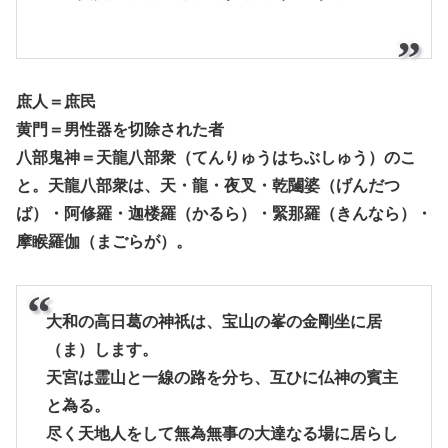
庶人＝庶民
黄門＝男性器を切除された者
八部鬼神＝天龍八部衆（てんりゅうはちぶしゅう）のこ
と。天龍八部衆は、天・龍・夜叉・乾闥婆（げんだつ
ば）・阿修羅・迦楼羅（かるら）・緊那羅（きんなら）・
摩睺羅伽（まごらが）。
大和の高日葛の神祇は、宝山の峯の金剛坐に居
（ま）します。
天宮は霊山と一線の路を分ち、互ひに仏神の賓主
と為る。
尽く天地人をして無為無事の大達なる場に居らし