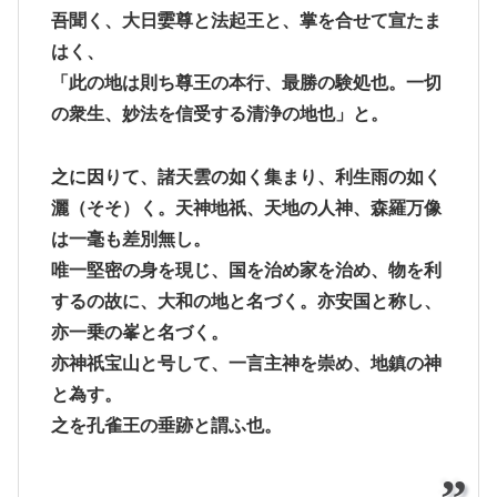
吾聞く、大日孁尊と法起王と、掌を合せて宣たま
はく、
「此の地は則ち尊王の本行、最勝の験処也。一切
の衆生、妙法を信受する清浄の地也」と。
之に因りて、諸天雲の如く集まり、利生雨の如く
灑（そそ）く。天神地祇、天地の人神、森羅万像
は一毫も差別無し。
唯一堅密の身を現じ、国を治め家を治め、物を利
するの故に、大和の地と名づく。亦安国と称し、
亦一乗の峯と名づく。
亦神祇宝山と号して、一言主神を崇め、地鎮の神
と為す。
之を孔雀王の垂跡と謂ふ也。