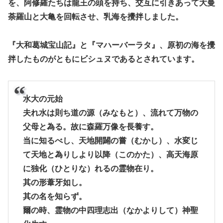
を、阿修羅たちは龍王の頭を持ち、交互に引きあって大曼
荼羅山と大亀を回転させ、乳海を攪拌しました。
『大和葛城宝山記』と『マハーバーラタ』、原初の海を攪
拌したものがともにビシュヌであるとされています。
水大の元始
夫れ水は則ち道の源（みなもと）、流れて万物の
父母と為る。故に森羅万像を長養す。
当に知るべし、天地開闢の嘗（むかし）、水変じ
て天地と為りしより以降（このかた）、高天海原
に独化（ひとりな）れるの霊物在り。
其の形葦牙如し。
其の名を知らず。
爾の時、霊物の中四理志出（なかよりして）神聖