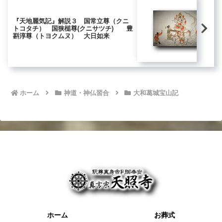
『天地麗気記』解説３ 国常立尊（クニ
トコタチ） 国狭槌尊(クニサツチ) 豊
斟淳尊（トヨクムヌ） 大日如来
ホーム
神道・神仏習合
大和葛城宝山記
ホーム
お葬式