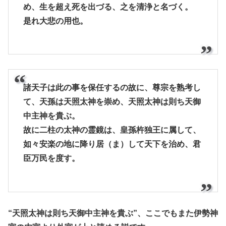
め、生を超え死を出づる、之を清浄と名づく。
是れ大悲の用也。
諸天子は此の事を保任するの故に、尊宗を熟考し
て、天孫は天照太神を崇め、天照太神は則ち天御
中主神を貴ぶ。
故に二柱の太神の霊鏡は、皇孫杵独王に属して、
如々安楽の地に降り居（ま）して天下を治め、君
臣万民を度す。
“天照太神は則ち天御中主神を貴ぶ”、ここでもまた伊勢神