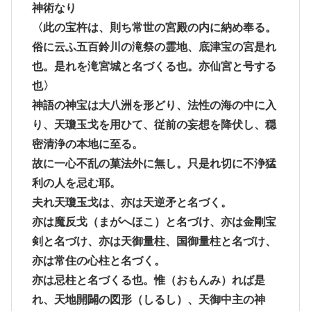
神術なり
〈此の宝杵は、則ち常世の宮殿の内に納め奉る。
俗に云ふ五百鈴川の滝祭の霊地、底津宝の宮是れ
也。是れを滝宮城と名づくる也。亦仙宮と号する
也〉
神語の神宝は大八洲を形どり、法性の海の中に入
り、天瓊玉戈を用ひて、従前の妄想を降伏し、穏
密清浄の本地に至る。
故に一心不乱の菓法外に無し。只是れ切に不浄猛
利の人を忌む耶。
夫れ天瓊玉戈は、亦は天逆矛と名づく。
亦は魔反戈（まがへほこ）と名づけ、亦は金剛宝
剣と名づけ、亦は天御量柱、国御量柱と名づけ、
亦は常住の心柱と名づく。
亦は忌柱と名づくる也。惟（おもんみ）れば是
れ、天地開闢の図形（しるし）、天御中主の神