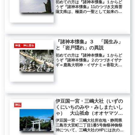
初めての方は『諸神本懐集』１からど
うぞ『諸神本懐集』11のつづき文殊菩
薩文殊は、極楽の一聖として如来の化
儀をたすけ、弥陀経の同聞衆につらな
りては、一会の上首たり。なかんづく
に、法照禅師、清涼山の大聖竹林寺に
まふでて、未来の衆生はいづれの行
に...
『諸神本懐集』３ 「国生み」
神道・神仏習合
と「岩戸隠れ」の異説
初めての方は『諸神本懐集』１からど
うぞ『諸神本懐集』２のつづきイザナ
ギ＝鹿島大明神・イザナミ＝香取大明
神そもそも日本わが朝は、天神七代、
地神五代、人王百代なり。そのうち、
天神の第七代おば、伊弉諾（イザナ
ギ）・伊弉冉（イザナミ）とまふし
き。伊...
伊豆国一宮・三嶋大社（いずの
神仏
くにいちのみや・みしまたいし
ゃ） 大山祇命（オオヤマツ
ミ）
伊豆国一宮・三嶋大社所在地・静岡県
三島市大宮町二丁目1番5号御祭神御祭
神について、三嶋大社のHPには次のよ
うにあります。大山祇命［おおやまつ