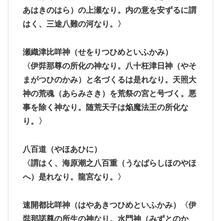
あはきのはら）の上瀬なり。内の意を安ずるに謂
はく、三途八難の河なり。〉
瀬織津比咩
神
（せをりつひめといふかみ）
〈伊弉那尊の所化の神なり。八十枉津日神（やそ
まがつひのかみ）と名づくるは是れなり。天照大
神の荒魂（あらみさき）を荒祭の宮と号づく。悪
事を除く神なり。随荒天子は焔魔法王の所化な
り。〉
八百道
（やほあひに）
〈謂はく、海原潮之八百重（うなばらしほのやほ
へ）是れなり。龍宮なり。〉
速開都比咩神
（はやあきつひめといふかみ）〈伊
弉那諾尊の所生の神なり。水門神（みずとのか