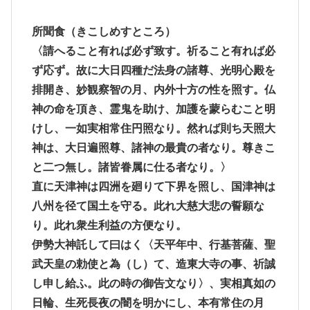
所聞食
（きこしめすところ）
〈請へること有れば必ず致す。祈ること有れば必
ず応ず。故に大日四種だ法身の諸尊、光明心殿を
排開き、妙観察智の月、内外十方の性を照す。仏
神の命を頂き、霊鬼を助け、加護を蒙らむこと明
けし、一如実相常住円照なり。然れば則ち天照大
神は、大日遍照尊、諸神の最貴の者なり。尊きこ
と二つ無し。諸皆眷属に仕る者なり。〉
直に天津神は四洲を廻りて下界を照し、国津神は
八州を径て国土を守る。此れ大慈大悲の誓願な
り。此れ衆生利益の方便なり。
伊勢大神託して曰はく〈天平年中、行基菩薩、聖
武天皇の勅使と為（し）て、造東大寺の事、祈誠
し申し給ふ。此の時の御告文なり〉、実相真如の
日輪、生死長夜の闇を明かにし、本有常住の月