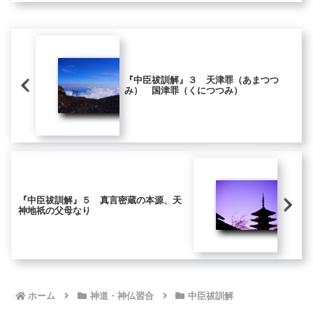
『中臣祓訓解』３ 天津罪（あまつつ
み） 国津罪（くにつつみ）
『中臣祓訓解』５ 真言密蔵の本源、天
神地祇の父母なり
ホーム
神道・神仏習合
中臣祓訓解