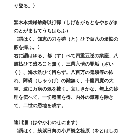
り登る。〉
繁木本焼鎌敏鎌以打掃
（しげきがもとをやきがま
のとがまもてうちはらふ）
〈謂はく、知恵の刀を磑（と）ひで百八の煩悩の
藪を掃ふ。〉
右に謂はゆる、都（す）べて四重五逆の業塵、八
風払ひて残ること無く、三業六情の罪垢（ざい
く）、海水洗ひて留らず。八百万の鬼類等の怖
れ、障碍（しゃうげ）の難無く、十魔四魔の大
軍、速に万病の気を摧く。宜しきかな、無上の妙
理を伝へて、一切種智を得、内外の障難を除き
て、二世の悉地を成す。
速川瀬
（はやかわのせにます）
〈謂はく、筑紫日向の小戸橋之檍原（をとはしの