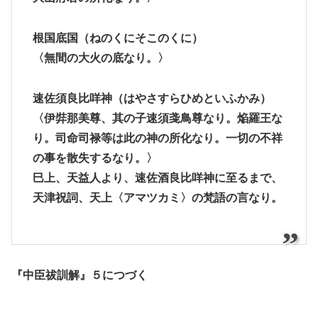
根国底国
（ねのくにそこのくに）
〈無間の大火の底なり。〉
速佐須良比咩神
（はやさすらひめといふかみ）
〈伊弉那美尊、其の子速須戔鳥尊なり。焔羅王な
り。司命司禄等は此の神の所化なり。一切の不祥
の事を散失するなり。〉
巳上、天益人より、速佐酒良比咩神に至るまで、
天津祝詞、天上〈アマツカミ〉の梵語の言なり。
『中臣祓訓解』５につづく