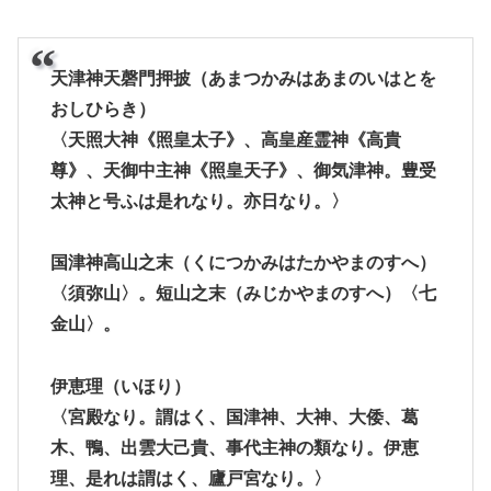
天津神天磬門押披
（あまつかみはあまのいはとを
おしひらき）
〈天照大神《照皇太子》、高皇産霊神《高貴
尊》、天御中主神《照皇天子》、御気津神。豊受
太神と号ふは是れなり。亦日なり。〉
国津神高山之末
（くにつかみはたかやまのすへ）
〈須弥山〉。短山之末（みじかやまのすへ）〈七
金山〉。
伊恵理
（いほり）
〈宮殿なり。謂はく、国津神、大神、大倭、葛
木、鴨、出雲大己貴、事代主神の類なり。伊恵
理、是れは謂はく、廬戸宮なり。〉