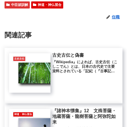
中臣祓訓解
神道・神仏習合
住職
関連記事
古史古伝と偽書
古史古伝
『Wikipedia』によれば、古史古伝（こ
しこでん）とは、日本の古代史で主要
資料とされている「記紀（『古事記』
と『日本書紀』）」などの史料とは著
しく異なる内容歴史を伝える文献を一
括して指す名称。種類が多い。また超
古代文献・超古代文書ともい...
『諸神本懐集』12 文殊菩薩・
神道・神仏習合
地蔵菩薩・龍樹菩薩と阿弥陀如
来