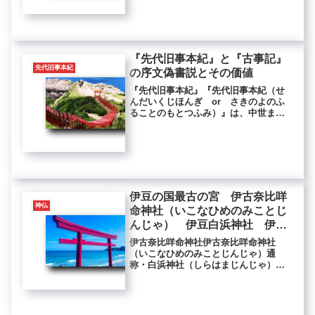
みのみこと］、積羽八重事代主神、御
二柱の神を総じて三嶋大明神［みしま
だいみょうじん］と称しています。...
『先代旧事本紀』と『古事記』
先代旧事本紀
の序文偽書説とその価値
『先代旧事本紀』『先代旧事本紀（せ
んだいくじほんぎ or さきのよのふ
ることのもとつふみ）』は、中世まで
は、『日本書紀』についで『古事記』
よりも重要視されてました。現在は、
偽書とされていますが、偽書とされる
理由の一つが序文にあります。『先
代...
伊豆の国最古の宮 伊古奈比咩
神仏
命神社（いこなひめのみことじ
んじゃ） 伊豆白浜神社 伊豆
白濱神社
伊古奈比咩命神社伊古奈比咩命神社
（いこなひめのみことじんじゃ）通
称・白浜神社（しらはまじんじゃ）所
在地・静岡県下田市白浜2740白浜神社
のHPには、白浜神社は伊豆半島の先端
近くにあり2400年の歴史を持つ伊豆最
古の宮として知られています。御...