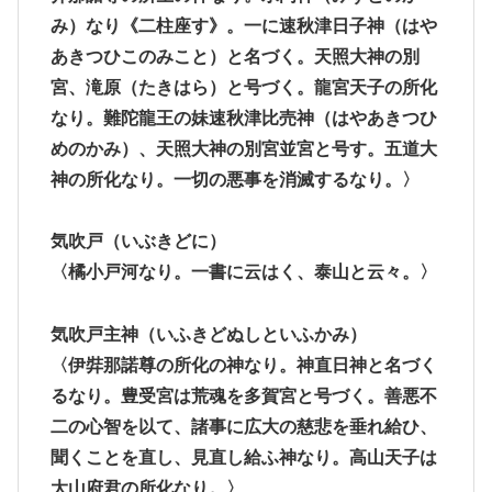
み）なり《二柱座す》。一に速秋津日子神（はや
あきつひこのみこと）と名づく。天照大神の別
宮、滝原（たきはら）と号づく。龍宮天子の所化
なり。難陀龍王の妹速秋津比売神（はやあきつひ
めのかみ）、天照大神の別宮並宮と号す。五道大
神の所化なり。一切の悪事を消滅するなり。〉
気吹戸
（いぶきどに）
〈橘小戸河なり。一書に云はく、泰山と云々。〉
気吹戸主神
（いふきどぬしといふかみ）
〈伊弉那諾尊の所化の神なり。神直日神と名づく
るなり。豊受宮は荒魂を多賀宮と号づく。善悪不
二の心智を以て、諸事に広大の慈悲を垂れ給ひ、
聞くことを直し、見直し給ふ神なり。高山天子は
大山府君の所化なり。〉