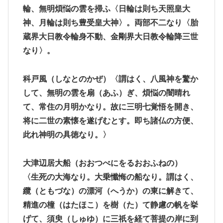
輪、無明煩悩の雲を掃ふ〈日輪は則ち天照皇大
神、月輪は則ち豊受皇大神〉。両部不二なり〈胎
蔵界大日教令輪身不動、金剛界大日教令輪降三世
なり〉。
科戸風
（しなとのかぜ）〈謂はく、八風神を驚か
して、無明の雲を扇（あふ）ぎ、煩悩の闇晴れ
て、常住の月明かなり。故に三明七覚悟を開き、
将に二世の素懐を遂げむとす。即ち諸仏の方便、
此れ神明の具徳なり。〉
大津辺居大船
（おおつべにをるおおふねの）
〈生死の大海なり。大乗懺悔の船なり。謂はく、
纜（ともづな）の漂河（へうか）の東に解きて、
精進の橦（はたほこ）を樹（た）て静慮の帆を挙
げて、須臾（しゅゆ）に三祇を経て菩提の岸に到