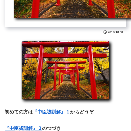
2019.10.31
初めての方は
『中臣祓訓解』１
からどうぞ
『中臣祓訓解』３
のつづき