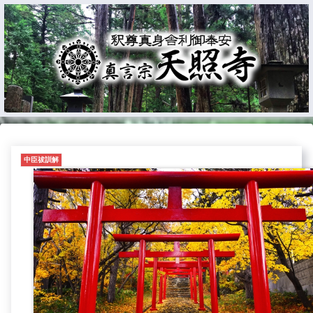
中臣祓訓解