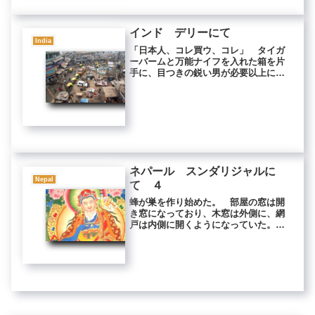
た。...
インド デリーにて
India
「日本人、コレ買ウ、コレ」 タイガ
ーバームと万能ナイフを入れた箱を片
手に、目つきの鋭い男が必要以上に近
づいてきた。 いらないよ。「高クナ
イ。買ウ、コレ？」 いらないよ。
男は急に小声になって言った。「ちゃ
らーす買ウ？ちゃらーす？」 いらな
い...
ネパール スンダリジャルに
Nepal
て ４
蜂が巣を作り始めた。 部屋の窓は開
き窓になっており、木窓は外側に、網
戸は内側に開くようになっていた。
その間に鉄格子があり、そこに蜂たち
が巣を作っているのだった。 蜂の身
体は細く、尻がとがっていた。 刺さ
れると妙に痛かった。 蜂は本能によ
り...