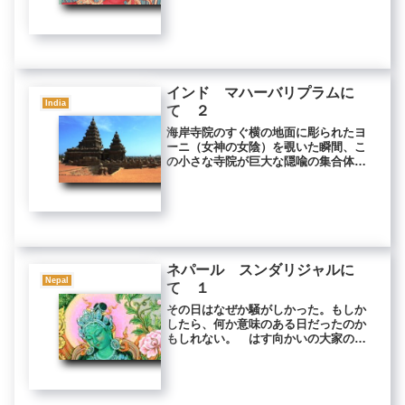
ことはできない。 早歩きだけで、ぜ
いぜい、と息が切れる。 歩いても歩
い...
インド マハーバリプラムに
India
て ２
海岸寺院のすぐ横の地面に彫られたヨ
ーニ（女神の女陰）を覗いた瞬間、こ
の小さな寺院が巨大な隠喩の集合体に
違いないと直感された。 ヨーニの直
径は一メートル半位、深さは八十セン
チ位ある。 この内側にさらに小さな
ヨーニとリンガ（シヴァ神としての男
根...
ネパール スンダリジャルに
Nepal
て １
その日はなぜか騒がしかった。もしか
したら、何か意味のある日だったのか
もしれない。 はす向かいの大家の部
屋に、ネパール人が何人も集まって熱
心に話し合っていた。 話し声は、私
の部屋の中にまで響き渡った。 そん
なことは滅多にあることではなかっ