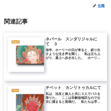
住職
関連記事
ネパール スンダリジャルに
Nepal
て ３
毎年、ホーリーの日が来ると、絞り出
すような泣き声を聞く。 私は立ち上
がり、屋上へ歩き出した。 ホーリー
はヒンドゥー教の祭りで、この日は何
をしても悪業を積まないのだとされて
いる。だから、みんな滅茶苦茶するの
だ。 太古の昔、神が定めたとされる
身...
チベット カンリトゥカルにて
Tibet
私は、法友と旅人と共に３人でバスを
降りた。 ここは非解放地区なので公
安に捕まると面倒だ。 私たちは早足
で車道から離れ、岩石の転がる道を急
いだ。 空気が薄いので、とても走る