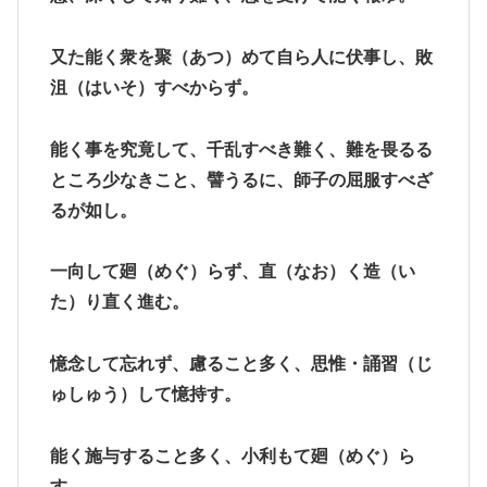
又た能く衆を聚（あつ）めて自ら人に伏事し、敗
沮（はいそ）すべからず。
能く事を究竟して、千乱すべき難く、難を畏るる
ところ少なきこと、譬うるに、師子の屈服すべざ
るが如し。
一向して廻（めぐ）らず、直（なお）く造（い
た）り直く進む。
憶念して忘れず、慮ること多く、思惟・誦習（じ
ゅしゅう）して憶持す。
能く施与すること多く、小利もて廻（めぐ）ら
す。