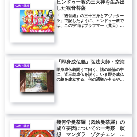
ヒンドゥー教の三大神を生み出
仏教・瞑想
した観音菩薩
「『観音経』の三十三身とアヴァター
ラ」で記したように、ヒンドゥー教で
は、この宇宙はブラフマー（梵天）に
より創造され、ビシュヌ（那羅延天）
が維持し、ビシュヌが維持しきれなく
なった時シヴァが破壊し尽くし、再生
すると説かれます。これを時間に置き
換...
『即身成仏義』弘法大師・空海
仏教・瞑想
即身成仏義問うて曰く、諸の経論の中
に、皆三劫成仏を説く。いま即身成仏
の義を建立する、何の憑拠か有るや。
答う、秘密蔵の中に如来、是の如く説
き給う。問う、彼の経に云何が説く。
『金剛頂経』に説かく、「この三昧を
修する者は、現に仏の菩提を証す」
（不...
幾何学曼荼羅（図絵曼荼羅）の
仏教・瞑想
成立要因についての一考察 瞑
想 マンダラ ゾクチェン ト