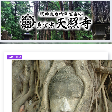
仏教・瞑想