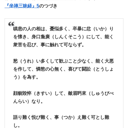
『坐禅三昧経』5
のつづき
瞋恚の人の相は、憂悩多く、卒暴に忿（いか）り
を懐き、身口麁廣（しんくそこう）にして、能く
衆苦を忍び、事に触れて可ならず。
愁（うれ）い多くして歓ぶこと少なく、能く大悪
を作して、憐愍の心無く、喜びて闘訟（とうしょ
う）を為す。
顔貌毀悴（きすい）して、皴眉眄來（しゅうびべ
んらい）なり。
語り難く悦び難く、事（つか）え難く可とし難
し。