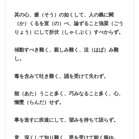
其の心、瘡（そう）の如くして、人の義に闕
（か）くるを宣（の）べ、論ずること強梁（ごう
りょう）にして折伏（しゃくぶく）すべからず。
傾動すべき難く、親しみ難く、沮（はば）み難
し。
毒を含みて吐き難く、誦を受けて失わず。
能（あた）うこと多く、巧みなること多く、心、
懶墜（らんだ）せず。
事を造すに疾速にして、望みを持ちて語らず。
意、深くして知り難く、恩を受けて能く報ゆ。