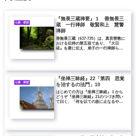
『無畏三蔵禅要』１ 善無畏三
仏教・瞑想
蔵 一行禅師 敬賢和上 慧警
禅師
善無畏三蔵（637-735）は、真言密教に
おける伝持の第五祖であり、『大日
経』を唐に伝え、弟子の一行禅師らと
共に漢訳しました。『無畏三蔵禅要』
は、善無畏三蔵が、嵩山（すうざん）
会善寺の敬賢（660-723）に、戒と禅定
について説かれた教えを...
『坐禅三昧経』22「第四 思覚
仏教・瞑想
を治するの法門」10
はじめての方は『坐禅三昧経』１から
どうぞ『坐禅三昧経』21のつづき問い
て曰く、「何を以ての故に止なるや」
と。答えて曰く、「諸もろの思覚を断
ずるが故なり。心、散ぜざるが故な
り。数・随の息の時、心、定まらずし
て、心、劇すること多きが故なり。止
な...