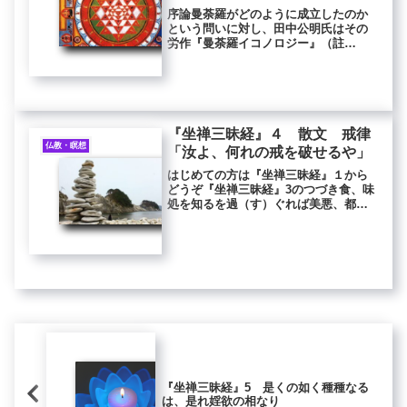
ゥカル
序論曼荼羅がどのように成立したのか
という問いに対し、田中公明氏はその
労作『曼荼羅イコノロジー』（註
１）、並びに『両界曼荼羅の誕生』
（註２）において実に豊富な資料を挙
げ、極めて明快な解説をされている。
（註１）曼荼羅イコノロジーその要旨
は以下の...
『坐禅三昧経』４ 散文 戒律
仏教・瞑想
「汝よ、何れの戒を破せるや」
はじめての方は『坐禅三昧経』１から
どうぞ『坐禅三昧経』3のつづき食、味
処を知るを過（す）ぐれば美悪、都
（すべ）て異なる無し愛好より憂苦
（うく）を生ず是（ここ）を以て愛を
造る莫かれ業を世界中に行じて美悪、
更（か）わらざるは無し一切、已（す
で）...
『坐禅三昧経』5 是くの如く種種なる
は、是れ婬欲の相なり