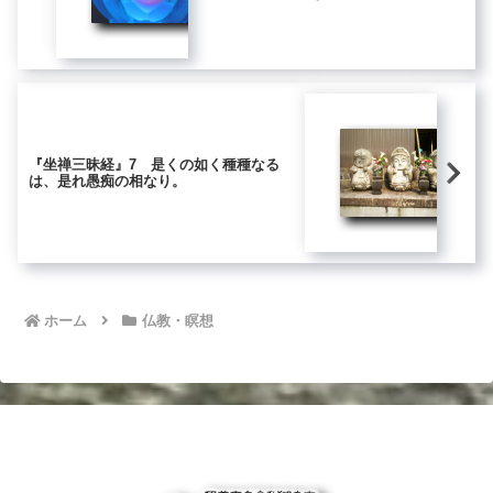
『坐禅三昧経』7 是くの如く種種なる
は、是れ愚痴の相なり。
ホーム
仏教・瞑想