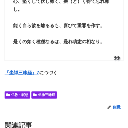
心、堅くして伏し難く、疾（と）く得て忘れ難
し。
能く自ら欲を離るるも、喜びて重罪を作す。
是くの如く種種なるは、是れ瞋恚の相なり。
『坐禅三昧経』7
につづく
仏教・瞑想
坐禅三昧経
住職
関連記事