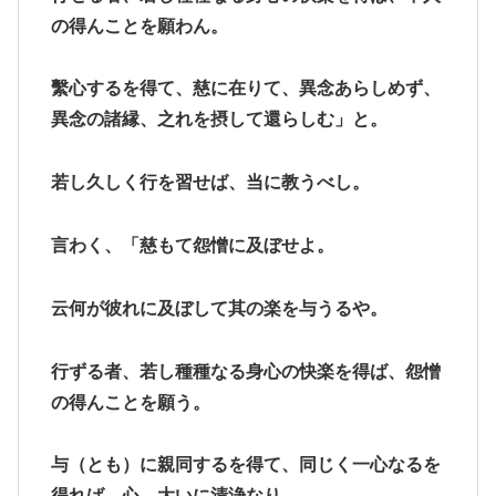
の得んことを願わん。
繫心するを得て、慈に在りて、異念あらしめず、
異念の諸縁、之れを摂して還らしむ」と。
若し久しく行を習せば、当に教うべし。
言わく、「慈もて怨憎に及ぼせよ。
云何が彼れに及ぼして其の楽を与うるや。
行ずる者、若し種種なる身心の快楽を得ば、怨憎
の得んことを願う。
与（とも）に親同するを得て、同じく一心なるを
得れば、心、大いに清浄なり。