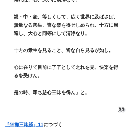
親・中・怨、等しくして、広く世界に及ばさば、
無量なる衆生、皆な楽を得せしめられ、十方に周
遍し、大心と同等にして清浄なり。
十方の衆生を見ること、皆な自ら見るが如し。
心に在りて目前に了了として之れを見、快楽を得
るを受けん。
是の時、即ち慈心三昧を得ん」と。
『坐禅三昧経』11
につづく