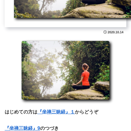
2020.10.14
はじめての方は
『坐禅三昧経』１
からどうぞ
『坐禅三昧経』9
のつづき