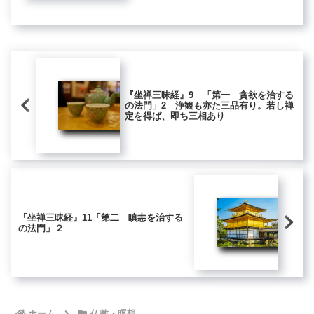
寛（ゆる）やかにして失し難きが故な
り...
『坐禅三昧経』9 「第一 貪欲を治する
の法門」2 浄観も亦た三品有り。若し禅
定を得ば、即ち三相あり
『坐禅三昧経』11「第二 瞋恚を治する
の法門」２
ホーム
仏教・瞑想