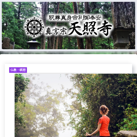
仏教・瞑想