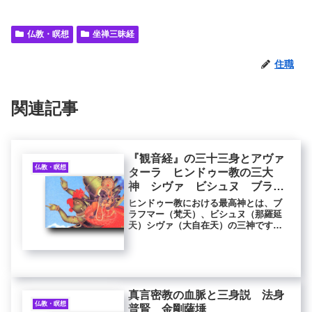
仏教・瞑想
坐禅三昧経
住職
関連記事
『観音経』の三十三身とアヴァ
仏教・瞑想
ターラ ヒンドゥー教の三大
神 シヴァ ビシュヌ ブラフ
マー
ヒンドゥー教における最高神とは、ブ
ラフマー（梵天）、ビシュヌ（那羅延
天）シヴァ（大自在天）の三神です。
これらの三神はトリムルティー（三神
一体）であり、本質的に同一であり、
いずれの神もヒンドゥー教の最高神で
す。本質的に同一ということは三神は
同...
真言密教の血脈と三身説 法身
仏教・瞑想
普賢 金剛薩埵