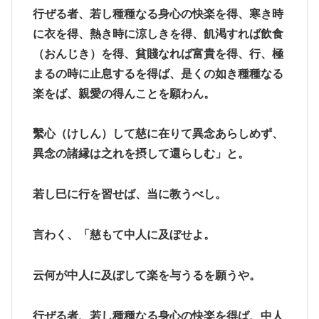
行ぜる者、若し種種なる身心の快楽を得、寒き時
に衣を得、熱き時に涼しきを得、飢渇すれば飲食
（おんじき）を得、貧賤なれば富貴を得、行、極
まるの時に止息するを得ば、是くの如き種種なる
楽をば、親愛の得んことを願わん。
繫心（けしん）して慈に在りて異念あらしめず、
異念の諸縁は之れを摂して還らしむ」と。
若し巳に行を習せば、当に教うべし。
言わく、「慈もて中人に及ぼせよ。
云何が中人に及ぼして楽を与うるを願うや。
行ぜる者、若し種種なる身心の快楽を得ば、中人