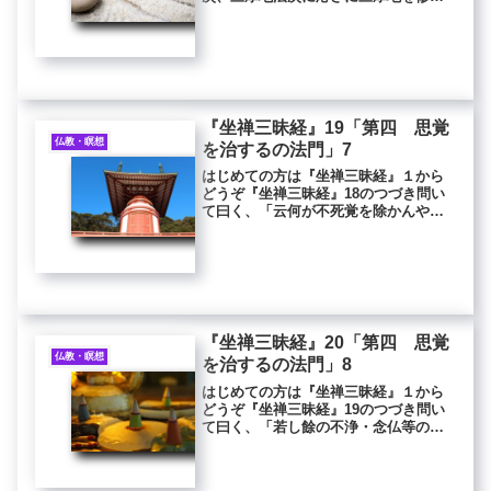
べし。言ふ所の三摩地とは、更らに別
の法なし。直（ただ）是れ一切衆生の
自性清浄心なり。名けて大円鏡智とな
す。上諸仏より下蠢動に至るまで、悉
く...
『坐禅三昧経』19「第四 思覚
仏教・瞑想
を治するの法門」7
はじめての方は『坐禅三昧経』１から
どうぞ『坐禅三昧経』18のつづき問い
て曰く、「云何が不死覚を除かんや」
と。答えて曰く、「応に行ずる者に教
うべし。好き家に生まるるが若（ご
と）き、種族の子にして才技力勢、人
に勝れたるが若きは、一切念ずる莫か
れ...
『坐禅三昧経』20「第四 思覚
仏教・瞑想
を治するの法門」8
はじめての方は『坐禅三昧経』１から
どうぞ『坐禅三昧経』19のつづき問い
て曰く、「若し餘の不浄・念仏等の四
観中なるも亦た思覚を断ずるを得る
や。何を以ての故に、独り数息のみな
るや」と。答えて曰く、「餘の観法、