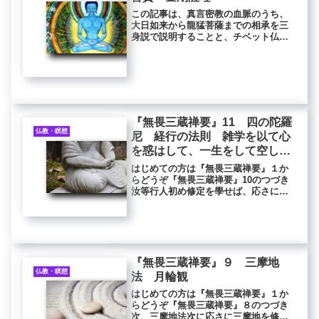
この記事は、真言密教の血脈のうち、
大日如来から龍猛菩薩までの相承を三
身説で説明することと、チベット仏教
ニンマ派のゾクチェンの血脈にも少し
だけ触れてます。真言密教は真言教
主・大日如来から始まり、第二祖・金
剛薩埵、第三祖・龍猛菩薩へと伝えら
れま...
『無畏三蔵禅要』11 四の陀羅
仏教・瞑想
尼 経行の法則 雑学を以て心
を惑はして、一生をして空しく
過さしむることなかれ
はじめての方は『無畏三蔵禅要』１か
らどうぞ『無畏三蔵禅要』10のつづき
汝等行人初め修定を學せば、応さに過
去の諸佛秘密方便加持修定の法を行す
べし。一体にして一切の総持門と相応
す、是の故に応さに須らく此の四の陀
羅尼を受くべし。陀羅尼に曰く。唵
速...
『無畏三蔵禅要』９ 三摩地
仏教・瞑想
法 月輪観
はじめての方は『無畏三蔵禅要』１か
らどうぞ『無畏三蔵禅要』８のつづき
次、三摩地法次に応さに三摩地を修す