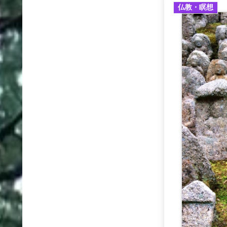
仏教・瞑想