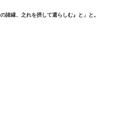
念の諸縁、之れを摂して還らしむ』と」と。
。
。