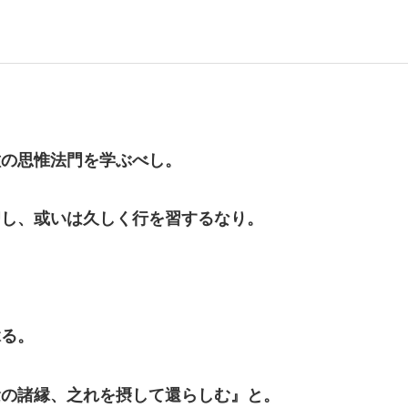
種の思惟法門を学ぶべし。
習し、或いは久しく行を習するなり。
縁る。
念の諸縁、之れを摂して還らしむ』と。