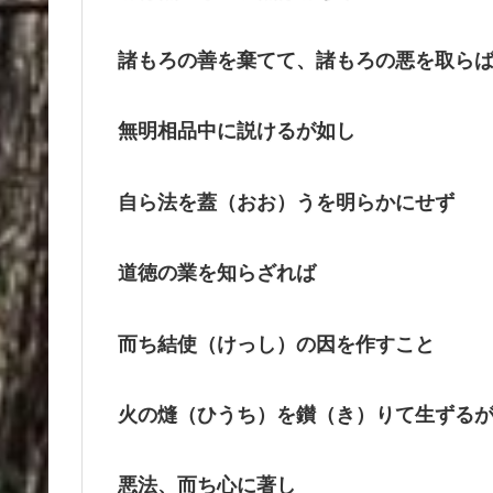
諸もろの善を棄てて、諸もろの悪を取ら
無明相品中に説けるが如し
自ら法を蓋（おお）うを明らかにせず
道徳の業を知らざれば
而ち結使（けっし）の因を作すこと
火の熢（ひうち）を鑚（き）りて生ずる
悪法、而ち心に著し