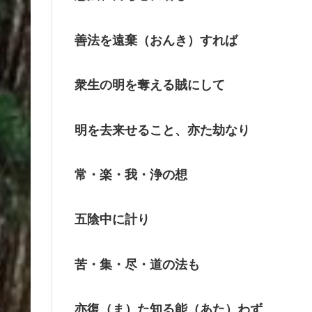
善法を遠棄（おんき）すれば
衆生の明を奪える賊にして
明を去来せること、亦た劫なり
常・楽・我・浄の想
五陰中に計り
苦・集・尽・道の法も
亦復（ま）た知る能（あた）わず