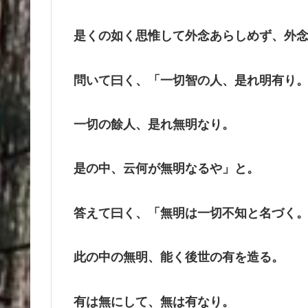
是くの如く思惟して外念あらしめず、外
問いて曰く、「一切智の人、是れ明有り
一切の餘人、是れ無明なり。
是の中、云何が無明なるや」と。
答えて曰く、「無明は一切不知と名づく
此の中の無明、能く後世の有を造る。
有は無にして、無は有なり。