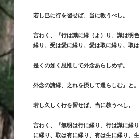
若し巳に行を習せば、当に教うべし。
言わく、『行は識に縁（よ）り、識は明
縁り、受は愛に縁り、愛は取に縁り、取
是くの如く思惟して外念あらしめず。
外念の諸縁、之れを摂して還らしむ』と
若し久しく行を習せば、当に教うべし。
言わく、『無明は行に縁り、行は識に縁
に縁り、取は有に縁り、有は生に縁り、