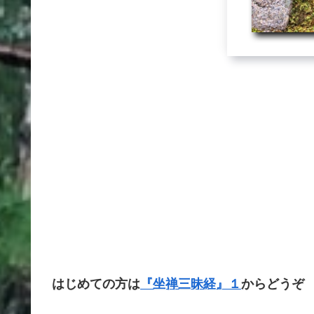
はじめての方は
『坐禅三昧経』１
からどうぞ