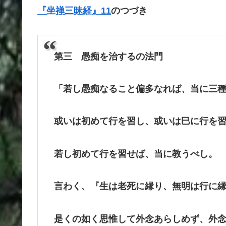
『坐禅三昧経』11
のつづき
第三 愚痴を治するの法門
「若し愚痴なること偏多なれば、当に三
或いは初めて行を習し、或いは巳に行を
若し初めて行を習せば、当に教うべし。
言わく、『生は老死に縁り、無明は行に
是くの如く思惟して外念あらしめず、外