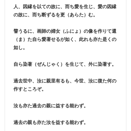
人、因縁を以ての故に、而ち愛を生じ、愛の因縁
の故に、而ち断ずるを更（あらた）む。
譬うるに、画師の婦女（ふにょ）の像を作りて還
（ま）た自ら愛著せるが如く、此れも亦た是くの
如し。
自ら染著（ぜんじゃく）を生じて、外に染著す。
過去世中、汝に親里有るも、今世、汝に復た何の
作すところぞ。
汝も亦た過去の親に益する能わず。
過去の親も亦た汝を益する能わず。