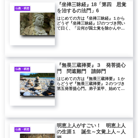
『坐禅三昧経』18「第四 思覚
仏教・瞑想
を治するの法門」6
はじめての方は『坐禅三昧経』１から
どうぞ『坐禅三昧経』17のつづき問い
て曰く、「云何が国土覚を除かんや」
と。答えて曰く、「行ずる者、若
（も）し是の国土の豊楽安穏（ぶらく
あんのん）にして諸もろの好き人多し
と念ずれば、恒に国土の覚縄（かくじ
ょう...
『無畏三蔵禅要』３ 発菩提心
仏教・瞑想
門 問遮難門 請師門
はじめての方は『無畏三蔵禅要』１か
らどうぞ『無畏三蔵禅要』２のつづき
第五発菩提心門。弟子某甲、始めて今
身より乃ち當さに菩提道場に坐するに
至るまで、誓願して無上大菩提心を発
す。衆生無辺なり度せんと誓願す。福
智無辺なり集めんと誓願す。法門無辺
な...
明恵上人がすごい！ 明恵上人
仏教・瞑想
の生涯１ 誕生～文覚上人～人
柄