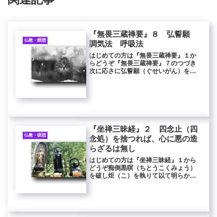
『無畏三蔵禅要』８ 弘誓願
仏教・瞑想
調気法 呼吸法
はじめての方は『無畏三蔵禅要』１か
らどうぞ『無畏三蔵禅要』７のつづき
次に応さに弘誓願（ぐせいがん）を発
すべし。我久しく有流に在り、或は過
去に於て、会て菩薩の行を行し、無辺
の有情を利楽し、或は禅定を修し、勤
行精進して三業を護持せる所有（あら
ゆ...
『坐禅三昧経』２ 四念止（四
仏教・瞑想
念処）を捨つれば、心に悪の造
らざるは無し
はじめての方は『坐禅三昧経』１から
どうぞ痴倒黒暝（ちとうこくみょう）
を破し炬（こ）を執りて以て明らかに
観ぜよ若（も）し四念止（しねんし）
を捨つれば心に悪の造らざるは無し四
念止＝四念住、四念処四念処は、身念
処・受念処・心念処・法念処からな
る。...