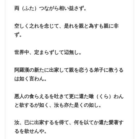
両（ふた）つながら相い益さず。
空しく之れを念じて、是れを親と為すも親に非
ず。
世界中、定まらずして辺無し。
阿羅漢の新たに出家して親を恋うる弟子に教うる
は如く言わん。
悪人の食らえるを吐きて更に還た噉（くら）わん
と欲するが如く、汝も亦た是くの如し。
汝、已に出家するを得て、何を以てか還た愛著す
るを欲せんや。