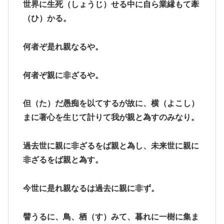
世界に生死（しょうじ）せる中に自ら業縁もて牽
（ひ）かる。
何者ぞ是れ親なるや。
何者ぞ親に非ざるや。
但（た）だ愚痴を以てするが故に、横（よこし）
まに著心を生じて計りて我が親と為すのみなり。
過去世に親に非ざるをば親と為し、未来世に親に
非ざるをば親と為す。
今世に是れ親なるは過去に親に非ず。
譬うるに、鳥、栖（す）みて、暮れに一樹に集ま