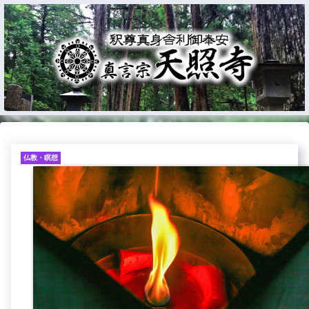
仏教・瞑想