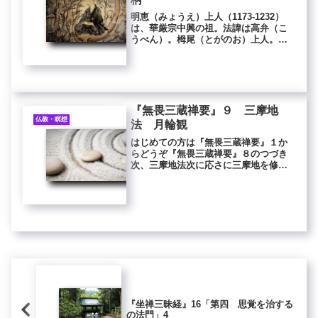
明恵（みょうえ）上人（1173-1232）
は、華厳宗中興の祖。法諱は高弁（こ
うべん）。栂尾（とがのお）上人。誕
生明恵上人の父は平家の武士でした。
良い子が欲しいと京都嵐山の法輪寺に
祈願されました。すると夢に一人の童
子があらわれ、「汝が請う所の...
『無畏三蔵禅要』９ 三摩地
仏教・瞑想
法 月輪観
はじめての方は『無畏三蔵禅要』１か
らどうぞ『無畏三蔵禅要』８のつづき
次、三摩地法次に応さに三摩地を修す
べし。言ふ所の三摩地とは、更らに別
の法なし。直（ただ）是れ一切衆生の
自性清浄心なり。名けて大円鏡智とな
す。上諸仏より下蠢動に至るまで、悉
く...
『坐禅三昧経』16「第四 思覚を治する
の法門」4