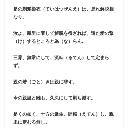
是の剃髪染衣（ていはつぜんえ）は、是れ解脱相
なり。
汝よ、親里に著して解脱を得ざれば、還た愛の繋
（け）するところと為（な）らん。
三界、無常にして、流転（るてん）して定まら
ず。
親の若（ごと）きは親に非ず。
今の親里と雖も、久久にして則ち滅す。
是くの如く、十方の衆生、廻転（えてん）し、親
里に定むる無し。