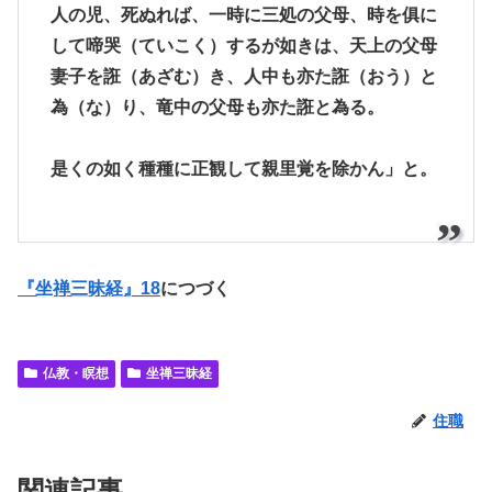
人の児、死ぬれば、一時に三処の父母、時を俱に
して啼哭（ていこく）するが如きは、天上の父母
妻子を誑（あざむ）き、人中も亦た誑（おう）と
為（な）り、竜中の父母も亦た誑と為る。
是くの如く種種に正観して親里覚を除かん」と。
『坐禅三昧経』18
につづく
仏教・瞑想
坐禅三昧経
住職
関連記事