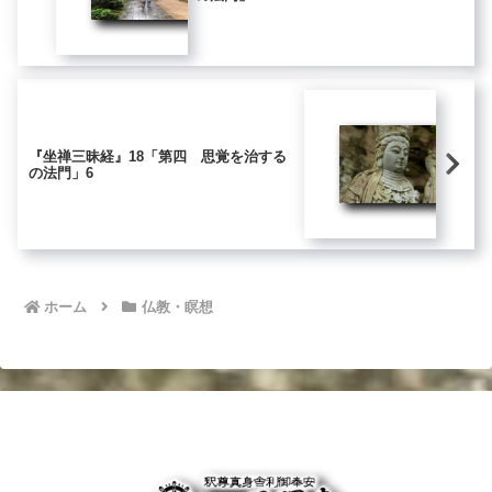
『坐禅三昧経』18「第四 思覚を治する
の法門」6
ホーム
仏教・瞑想