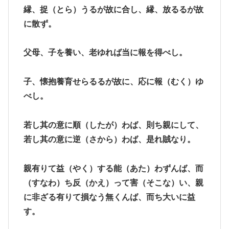
縁、捉（とら）うるが故に合し、縁、放るるが故
に散ず。
父母、子を養い、老ゆれば当に報を得べし。
子、懐抱養育せらるるが故に、応に報（むく）ゆ
べし。
若し其の意に順（したが）わば、則ち親にして、
若し其の意に逆（さから）わば、是れ賊なり。
親有りて益（やく）する能（あた）わずんば、而
（すなわ）ち反（かえ）って害（そこな）い、親
に非ざる有りて損なう無くんば、而ち大いに益
す。