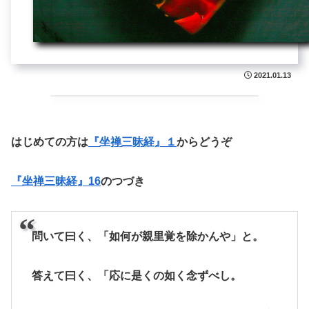
2021.01.13
はじめての方は
『坐禅三昧経』１
からどうぞ
『坐禅三昧経』16
のつづき
問いて曰く、「如何が親里覚を除かんや」と。
答えて曰く、「応に是くの如く念ずべし。