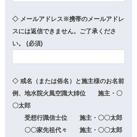
◇ メールアドレス​※携帯のメールアドレ
スには返信できません。ご了承くださ
い。 (必須)
◇ 戒名（または俗名）と施主様のお名前
例、地水院火風空識大姉位 施主・〇
〇太郎
受想行識信士位 施主・〇〇太郎
〇〇家先祖代々 施主・〇〇太郎