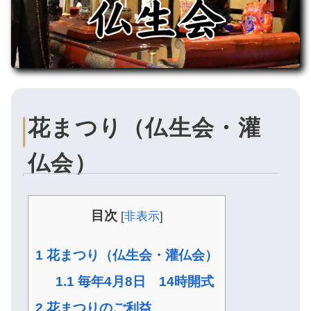
花まつり（仏生会・灌
仏会）
目次
[
非表示
]
1
花まつり（仏生会・灌仏会）
1.1
毎年4月8日 14時開式
2
花まつりのご利益