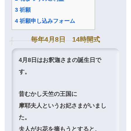
3
祈願
4
祈願申し込みフォーム
毎年4月8日 14時開式
4月8日はお釈迦さまの誕生日で
す。
昔むかし天竺の王国に
摩耶夫人というお妃さまがいまし
た。
夫人がお花を摘もうとすると、