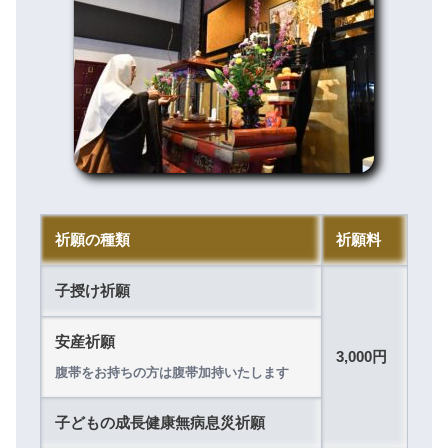
祈願の種類
祈願料
子授け祈願
安産祈願
3,000円
腹帯をお持ちの方は腹帯加持いたします
子どもの成長健康無病息災祈願