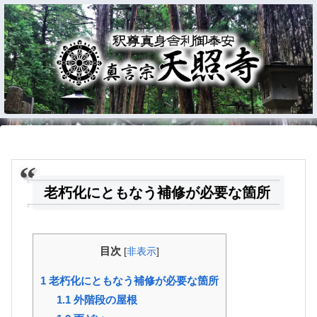
老朽化にともなう補修が必要な箇所
目次
[
非表示
]
1
老朽化にともなう補修が必要な箇所
1.1
外階段の屋根