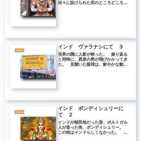
段々に設けられた田のところどころに
椰子が生えている。 機械で植えられ
た日本の田のように均一な平面ではな
く、表面に微妙なやわらかさがあ
る。 同じ手植えでも、ネパールの田
とも違う...
インド ヴァラナシにて ３
India
視界の隅に人影が映った。 振り返る
と同時に、異形の男が飛びかかってき
た。 見開いた眼球は、鮮やかな動脈
血であふれている。眼球が血の色に腫
れ上がり、今にもこぼれ落ちそう
だ。 盲目の男は私の肩口にしがみつ
いて、唾を飛ばしながら叫んでいる！
「バク...
インド ポンディシュリーに
India
て ２
インドが植民地だった昔、ポルトガル
人が造った街、ポンディシュリー。
この街はインドらしくなかった。 街
の中心に公園があって、そこから放射