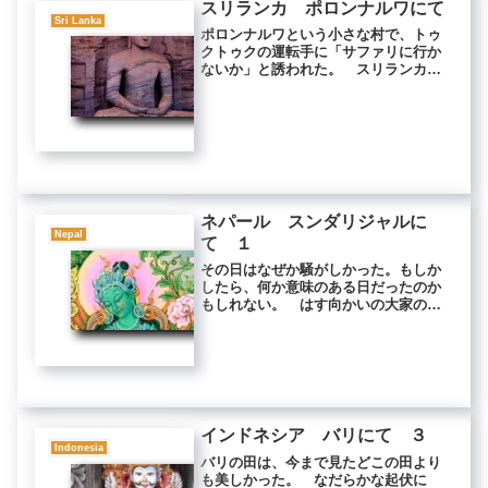
スリランカ ポロンナルワにて
Sri Lanka
ポロンナルワという小さな村で、トゥ
クトゥクの運転手に「サファリに行か
ないか」と誘われた。 スリランカの
サファリは、日本のサファリパークと
はちがい、本当に野生の動物たちが見
られる。 行ってもよかったが、私に
は金銭的余裕がなかった。サファリに
行...
ネパール スンダリジャルに
Nepal
て １
その日はなぜか騒がしかった。もしか
したら、何か意味のある日だったのか
もしれない。 はす向かいの大家の部
屋に、ネパール人が何人も集まって熱
心に話し合っていた。 話し声は、私
の部屋の中にまで響き渡った。 そん
なことは滅多にあることではなかっ
た。...
インドネシア バリにて ３
Indonesia
バリの田は、今まで見たどこの田より
も美しかった。 なだらかな起伏に