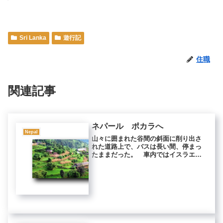
Sri Lanka
遊行記
住職
関連記事
ネパール ポカラへ
Nepal
山々に囲まれた谷間の斜面に削り出さ
れた道路上で、バスは長い間、停まっ
たままだった。 車内ではイスラエル
人たちが、いつ走り出すのかと騒ぎ続
けている。 一時間ほど待たされた
後、乗客は全員、降ろされた。 預け
ていた自分の荷物を渡され、「歩け」
とだ...