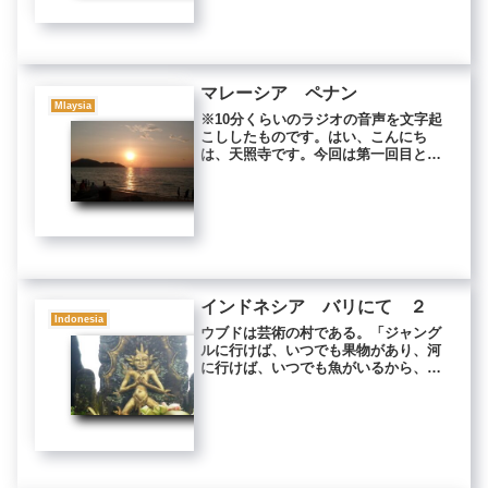
いた。 隙間を見つけ、バックパック
を枕...
マレーシア ペナン
Mlaysia
※10分くらいのラジオの音声を文字起
こししたものです。はい、こんにち
は、天照寺です。今回は第一回目とな
ります。一回目なので少し自己紹介さ
せていただきます。私は今40代で真言
宗のお寺の住職をさせていただいてお
りますけど、20代のころは、ネパー...
インドネシア バリにて ２
Indonesia
ウブドは芸術の村である。「ジャング
ルに行けば、いつでも果物があり、河
に行けば、いつでも魚がいるから、食
べ物のためにあくせく働く必要がなか
った。村中みんなが、暇つぶしに絵を
描いたりしていたんだよ」 雨宿りの
ために偶然、入り込んだ画廊の主人は
話...