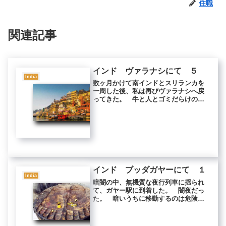
住職
関連記事
インド ヴァラナシにて ５
India
数ヶ月かけて南インドとスリランカを
一周した後、私は再びヴァラナシへ戻
ってきた。 牛と人とゴミだらけの
町。 ところどころ牛糞が放置されて
いる路地を宿へ向かう。 宿のオヤジ
は私の顔を見ると目を見開いて見せ
た。「元気？ネパールはどうだっ
た？」 今...
インド ブッダガヤーにて １
India
暗闇の中、無機質な夜行列車に揺られ
て、ガヤー駅に到着した。 闇夜だっ
た。 暗いうちに移動するのは危険
だ。 夜明けまで待たなければならな
い。 待合のスペースは、多くのイン
ド人と二頭の野良牛で埋め尽くされて