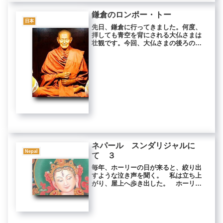
鎌倉のロンポー・トー
日本
先日、鎌倉に行ってきました。何度、
拝しても青空を背にされる大仏さまは
壮観です。今回、大仏さまの後ろの塀
の後ろに行ってみました。そこの灯篭
の中を覗いてみると・・・！なんと！
知る人ぞ知るタイの高僧・ロンポー・
トーがおられました！小銭がたくさん
お...
ネパール スンダリジャルに
Nepal
て ３
毎年、ホーリーの日が来ると、絞り出
すような泣き声を聞く。 私は立ち上
がり、屋上へ歩き出した。 ホーリー
はヒンドゥー教の祭りで、この日は何
をしても悪業を積まないのだとされて
いる。だから、みんな滅茶苦茶するの
だ。 太古の昔、神が定めたとされる