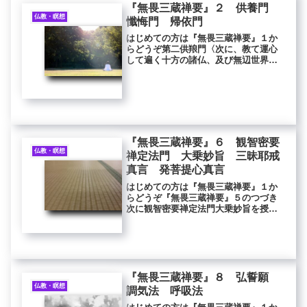
『無畏三蔵禅要』２ 供養門
仏教・瞑想
懺悔門 帰依門
はじめての方は『無畏三蔵禅要』１か
らどうぞ第二供羪門〈次に、教て運心
して遍く十方の諸仏、及び無辺世界微
塵刹海の恒沙の諸仏菩薩を想ひ、自身
一一の仏前に於て、頂礼讃歎して、之
を供養すと想はしむべし。〉弟子某甲
等、十方世界の所有の一切の最勝上妙
の...
『無畏三蔵禅要』６ 観智密要
仏教・瞑想
禅定法門 大乗妙旨 三昧耶戒
真言 発菩提心真言
はじめての方は『無畏三蔵禅要』１か
らどうぞ『無畏三蔵禅要』５のつづき
次に観智密要禅定法門大乗妙旨を授く
べし。夫れ法を授けんと欲はんもの
は、此の法は深奥にして信するもの甚
だ希れなり、衆に対すべからず、機を
量って密かに授けよ。仍て須らく先づ
為め...
『無畏三蔵禅要』８ 弘誓願
仏教・瞑想
調気法 呼吸法