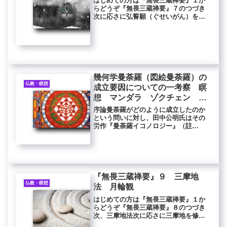
はじめての方は『無畏三蔵禅要』１か
らどうぞ『無畏三蔵禅要』７のつづき
次に応さに弘誓願（ぐせいがん）を発
すべし。我久しく有流に在り、或は過
去に於て、会て菩薩の行を行し、無辺
の有情を利楽し、或は禅定を修し、勤
行精進して三業を護持せる所有（あら
ゆ...
幾何学曼荼羅（図絵曼荼羅）の
仏教・瞑想
成立要因についての一考察 瞑
想 マンダラ ゾクチェン ト
ゥカル
序論曼荼羅がどのように成立したのか
という問いに対し、田中公明氏はその
労作『曼荼羅イコノロジー』（註
１）、並びに『両界曼荼羅の誕生』
（註２）において実に豊富な資料を挙
げ、極めて明快な解説をされている。
（註１）曼荼羅イコノロジーその要旨
は以下の...
『無畏三蔵禅要』９ 三摩地
仏教・瞑想
法 月輪観
はじめての方は『無畏三蔵禅要』１か
らどうぞ『無畏三蔵禅要』８のつづき
次、三摩地法次に応さに三摩地を修す
べし。言ふ所の三摩地とは、更らに別