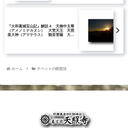
『大和葛城宝山記』解説４ 天御中主尊
（アメノミナカヌシ） 大梵天王 天照
皇大神（アマテラス） 観音菩薩 大日
如来
ホーム
チベットの瞑想法