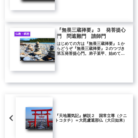
の法なし。直（ただ）是れ一切衆生の
自性清浄心なり。名けて大円鏡智とな
す。上諸仏より下蠢動に至るまで、悉
く...
『無畏三蔵禅要』３ 発菩提心
仏教・瞑想
門 問遮難門 請師門
はじめての方は『無畏三蔵禅要』１か
らどうぞ『無畏三蔵禅要』２のつづき
第五発菩提心門。弟子某甲、始めて今
身より乃ち當さに菩提道場に坐するに
至るまで、誓願して無上大菩提心を発
す。衆生無辺なり度せんと誓願す。福
智無辺なり集めんと誓願す。法門無辺
な...
『天地麗気記』解説２ 国常立尊（クニ
トコタチ）＝大毘盧遮那仏（大日如来）