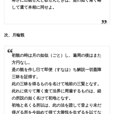
将さに出観せんと欲せんときは、是の如く漸く略
して還て本相に同せよ。
次、月輪観
初観の時は月の如似（ごと）し、遍周の後はまた
方円なし。
是の観を作し巳て即便（すなは）ち解説一切蓋障
三昧を証得す。
此の三昧を得るものを名けて地前の三賢となす。
此れに依りて漸く進て法界に周遍するものは、経
の所説の如く名けて初地となす。
初地と名くる所以は、此の法を證して昔より未だ
得ざる所を今始めて得て大善悦を生ずるを以てな