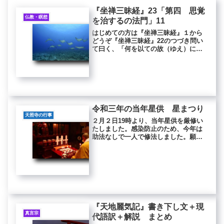
『坐禅三昧経』23「第四 思覚
仏教・瞑想
を治するの法門」11
はじめての方は『坐禅三昧経』１から
どうぞ『坐禅三昧経』22のつづき問い
て曰く、「何を以ての故（ゆえ）に故
（ことさ）らに喜を作すや」と。答え
て曰く、「二種の心を治せんと欲す。
或いは散心にして、或いは摂心なり。
是くの如く心を作（な）さば、煩悩
を...
令和三年の当年星供 星まつり
天照寺の行事
２月２日19時より、当年星供を厳修い
たしました。感染防止のため、今年は
助法なしで一人で修法しました。願主
の方々の除災招福とあわせて、コロナ
禍の早期終息を祈願いたしました。今
年は例年よりもたくさんの方からお申
込みいただき、また、お申込みと合
わ...
『天地麗気記』書き下し文＋現
真言宗
代語訳＋解説 まとめ