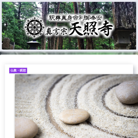
仏教・瞑想