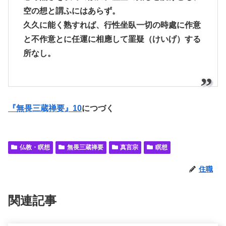
空の想と謂ふにはあらず。
久久に能く熟すれば、行性坐臥一切の時處に作意
と不作意とに任運に相應して罣疑（けいげ）する
所なし。
『無畏三蔵禅要』10
につづく
仏教・瞑想
無畏三蔵禅要
真言宗
瞑想
住職
関連記事