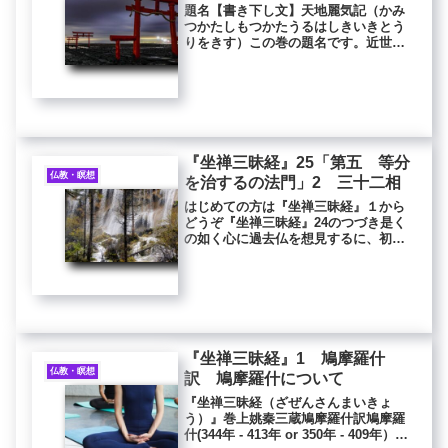
題名【書き下し文】天地麗気記（かみ
つかたしもつかたうるはしきいきとう
りをきす）この巻の題名です。近世の
版本などでは、本巻を巻首に置いてい
るので、『天地麗気記』を麗気記全体
の総題とすることもあります。神代七
代・過去七仏・北斗七星【書き下し
文】...
『坐禅三昧経』25「第五 等分
仏教・瞑想
を治するの法門」2 三十二相
はじめての方は『坐禅三昧経』１から
どうぞ『坐禅三昧経』24のつづき是く
の如く心に過去仏を想見するに、初め
て降神（ごうしん）せる時、天地を震
動せしめ、三十二相の大人の相有り。
一つには、足下安平（あんびょう）に
して立てり。二つには、足下に千輻
（...
『坐禅三昧経』1 鳩摩羅什
仏教・瞑想
訳 鳩摩羅什について
『坐禅三昧経（ざぜんさんまいきょ
う）』巻上姚秦三蔵鳩摩羅什訳鳩摩羅
什(344年 - 413年 or 350年 - 409年）鳩