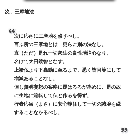
次、三摩地法
次に応さに三摩地を修すべし。
言ふ所の三摩地とは、更らに別の法なし。
直（ただ）是れ一切衆生の自性清浄心なり。
名けて大円鏡智となす。
上諸仏より下蠢動に至るまで、悉く皆同等にして
増滅あることなし。
但し無明妄想の客塵に覆はるるが為めに、是の故
に生地に流転して仏と作るを得ず。
行者応当（まさ）に安心静住して一切の諸境を縁
することなかるべし。