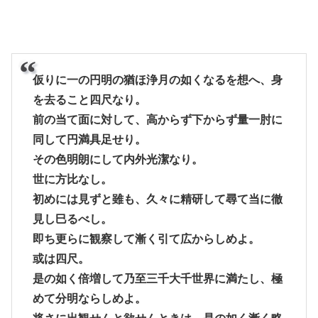
仮りに一の円明の猶ほ浄月の如くなるを想へ、身
を去ること四尺なり。
前の当て面に対して、高からず下からず量一肘に
同して円満具足せり。
その色明朗にして内外光潔なり。
世に方比なし。
初めには見ずと雖も、久々に精研して尋て当に徹
見し巳るべし。
即ち更らに観察して漸く引て広からしめよ。
或は四尺。
是の如く倍増して乃至三千大千世界に満たし、極
めて分明ならしめよ。