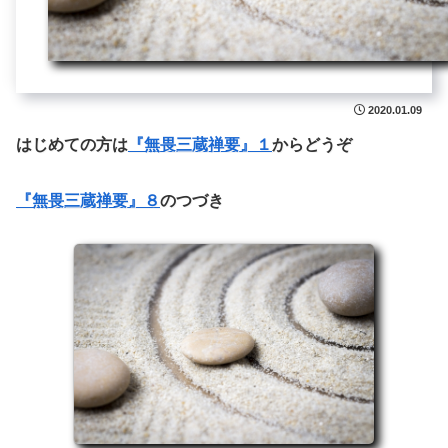
2020.01.09
はじめての方は
『無畏三蔵禅要』１
からどうぞ
『無畏三蔵禅要』８
のつづき