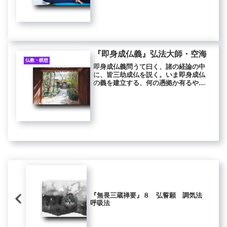
摩羅什（くまらじゅう）は梵語クマー
ラジーヴァの音訳。鳩摩羅什は約300巻
を翻訳した最初の三蔵法師。玄奘、真
諦、不空...
『即身成仏義』弘法大師・空海
仏教・瞑想
即身成仏義問うて曰く、諸の経論の中
に、皆三劫成仏を説く。いま即身成仏
の義を建立する、何の憑拠か有るや。
答う、秘密蔵の中に如来、是の如く説
き給う。問う、彼の経に云何が説く。
『金剛頂経』に説かく、「この三昧を
修する者は、現に仏の菩提を証す」
（不...
『無畏三蔵禅要』８ 弘誓願 調気法
呼吸法