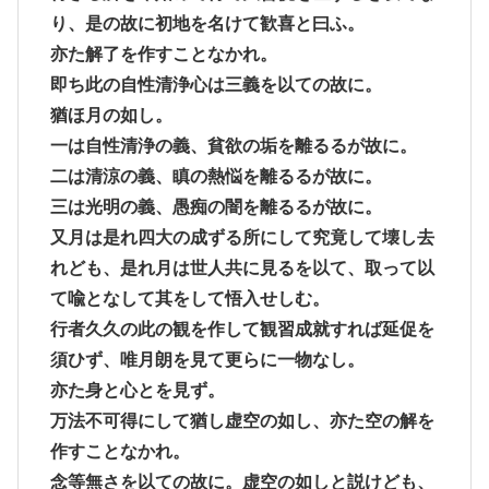
り、是の故に初地を名けて歓喜と曰ふ。
亦た解了を作すことなかれ。
即ち此の自性清浄心は三義を以ての故に。
猶ほ月の如し。
一は自性清浄の義、貧欲の垢を離るるが故に。
二は清涼の義、瞋の熱悩を離るるが故に。
三は光明の義、愚痴の闇を離るるが故に。
又月は是れ四大の成ずる所にして究竟して壊し去
れども、是れ月は世人共に見るを以て、取って以
て喩となして其をして悟入せしむ。
行者久久の此の観を作して観習成就すれば延促を
須ひず、唯月朗を見て更らに一物なし。
亦た身と心とを見ず。
万法不可得にして猶し虚空の如し、亦た空の解を
作すことなかれ。
念等無さを以ての故に。虚空の如しと説けども、